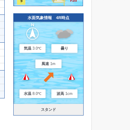
5
F.05
水面気象情報 4R時点
気温
3.0℃
曇り
風速
1m
水温
8.0℃
波高
1cm
スタンド