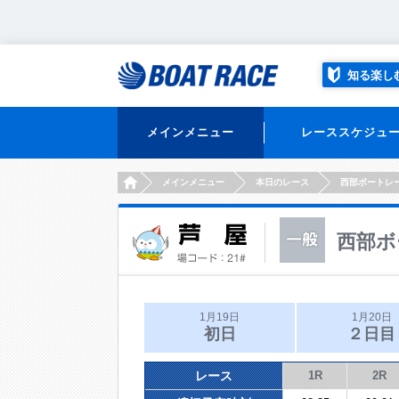
知る楽し
メインメニュー
レーススケジュ
HOME
メインメニュー
本日のレース
西部ボートレ
西部ボ
1月19日
1月20日
初日
２日目
レース
1R
2R