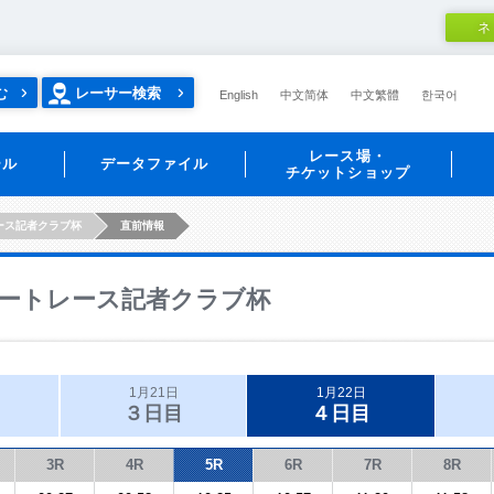
ネ
む
レーサー検索
English
中文简体
中文繁體
한국어
レース場・
ール
データファイル
チケットショップ
ース記者クラブ杯
直前情報
ートレース記者クラブ杯
1月21日
1月22日
３日目
４日目
3R
4R
5R
6R
7R
8R