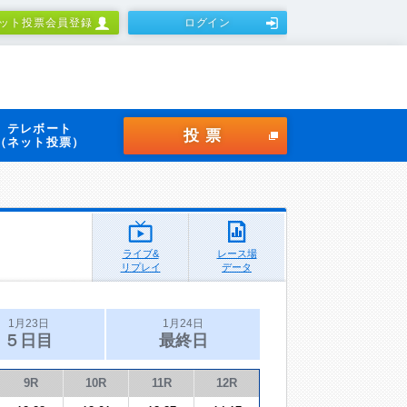
ット投票会員登録
ログイン
テレボート
投票
（ネット投票）
ライブ&
レース場
リプレイ
データ
1月23日
1月24日
５日目
最終日
9R
10R
11R
12R