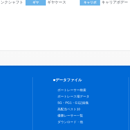
ランクシャフト
ギヤケース
キャリアボデー
ギヤ
キャリボ
。
■データファイル
ボートレーサー検索
ボートレース場データ
SG・PG1・G1記録集
高配当ベスト10
優勝レーサー一覧
ダウンロード・他