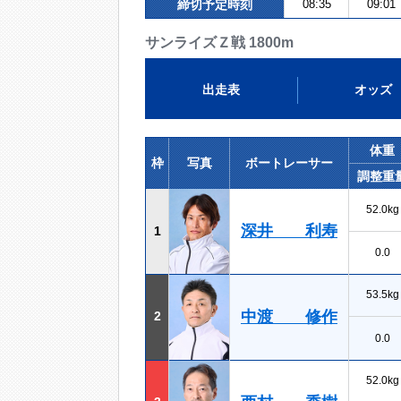
締切予定時刻
08:35
09:01
サンライズＺ戦 1800m
出走表
オッズ
体重
枠
写真
ボートレーサー
調整重
52.0kg
深井 利寿
1
0.0
53.5kg
中渡 修作
2
0.0
52.0kg