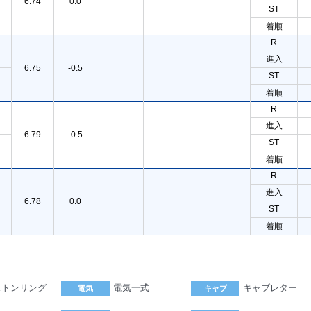
6.74
0.0
ST
着順
R
進入
6.75
-0.5
ST
着順
R
進入
6.79
-0.5
ST
着順
R
進入
6.78
0.0
ST
着順
ストンリング
電気一式
キャブレター
電気
キャブ