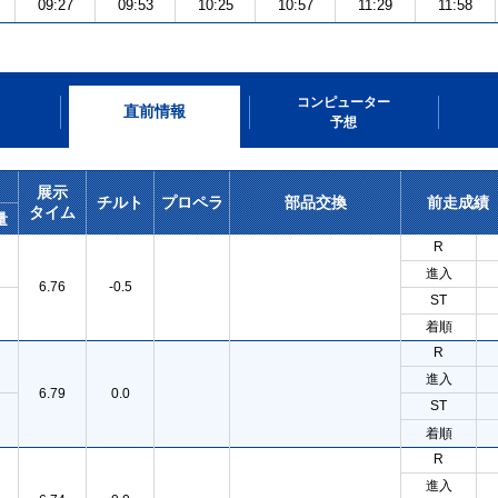
09:27
09:53
10:25
10:57
11:29
11:58
コンピューター
直前情報
予想
展示
チルト
プロペラ
部品交換
前走成績
タイム
量
R
進入
6.76
-0.5
ST
着順
R
進入
6.79
0.0
ST
着順
R
進入