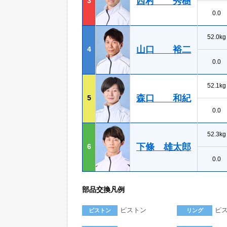
西村 秀樹
3
0.0
52.0kg
山口 裕二
4
0.0
52.1kg
森口 和紀
5
0.0
52.3kg
下條 雄太郎
6
0.0
部品交換凡例
ピストン
ピ
ピストン
リング