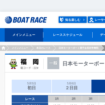
知る楽しむ
レーサ
メインメニュー
レーススケジュール
デ
HOME
メインメニュー
本日のレース
日本モーターボート選手会長杯争奪戦
日本モーターボー
5月5日
5月6日
初日
２日目
レース
1R
2R
3R