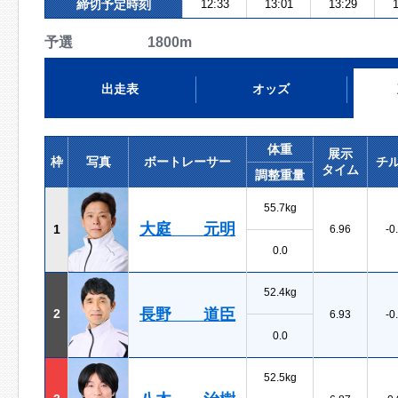
締切予定時刻
12:33
13:01
13:29
1
予選 1800m
出走表
オッズ
体重
展示
枠
写真
ボートレーサー
チ
タイム
調整重量
55.7kg
大庭 元明
1
6.96
-0
0.0
52.4kg
長野 道臣
2
6.93
-0
0.0
52.5kg