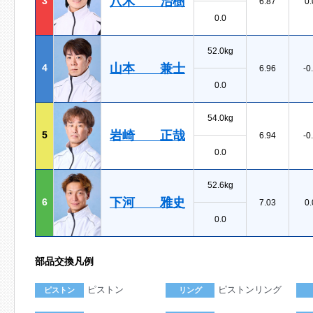
八木 治樹
3
6.87
0.
0.0
52.0kg
山本 兼士
4
6.96
-0
0.0
54.0kg
岩崎 正哉
5
6.94
-0
0.0
52.6kg
下河 雅史
6
7.03
0.
0.0
部品交換凡例
ピストン
ピストンリング
ピストン
リング