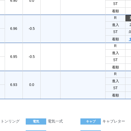
6.90
0.0
ST
着順
R
進入
6.96
-0.5
ST
.
着順
R
進入
6.95
-0.5
ST
着順
R
進入
6.93
0.0
ST
着順
ストンリング
電気一式
キャブレター
電気
キャブ