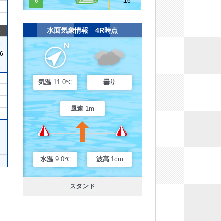
6
.16
水面気象情報 4R時点
1
2
06
１
気温
11.0℃
曇り
風速
1m
水温
9.0℃
波高
1cm
スタンド