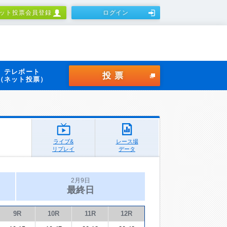
ット投票会員登録
ログイン
テレボート
投票
（ネット投票）
ライブ&
レース場
リプレイ
データ
2月9日
最終日
9R
10R
11R
12R