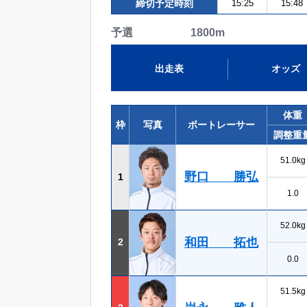
締切予定時刻
15:25
15:48
予選 1800m
出走表
オッズ
体重
枠
写真
ボートレーサー
調整重
51.0kg
野口 勝弘
1
1.0
52.0kg
和田 拓也
2
0.0
51.5kg