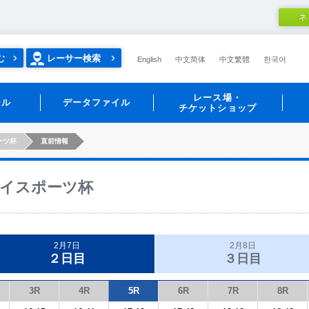
ネ
む
レーサー検索
English
中文简体
中文繁體
한국어
レース場・
ール
データファイル
チケットショップ
ーツ杯
直前情報
イスポーツ杯
2月7日
2月8日
２日目
３日目
3R
4R
5R
6R
7R
8R