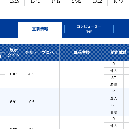
16:15
16:41
17:12
17:42
18:12
18:43
コンピューター
直前情報
予想
展示
チルト
プロペラ
部品交換
前走成績
タイム
量
R
進入
6.87
-0.5
ST
着順
R
進入
6.91
-0.5
ST
着順
R
進入