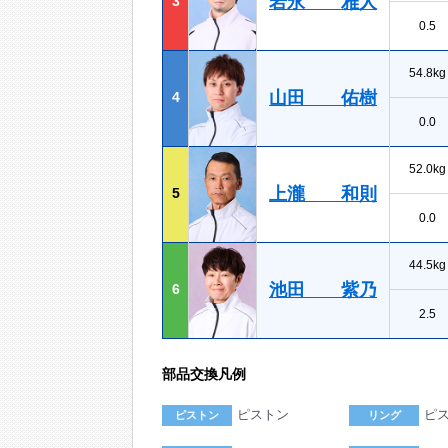
岩永 雅人
3
0.5
54.8kg
山田 佑樹
4
0.0
52.0kg
上瀧 和則
5
0.0
44.5kg
池田 紫乃
6
2.5
部品交換凡例
ピストン
ピ
ピストン
リング