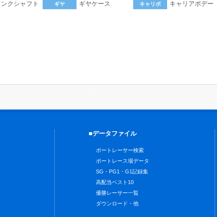
ランクシャフト
ギヤケース
キャリアボデー
ギヤ
キャリボ
。
■データファイル
ボートレーサー検索
ボートレース場データ
SG・PG1・G1記録集
高配当ベスト10
優勝レーサー一覧
ダウンロード・他