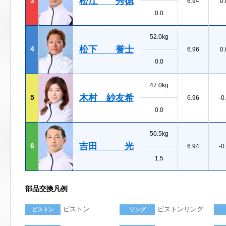
松江 秀徳
3
6.94
0.
0.0
52.0kg
松下 誉士
4
6.96
0.
0.0
47.0kg
木村 紗友希
5
6.96
-0
0.0
50.5kg
吉田 光
6
6.94
-0
1.5
部品交換凡例
ピストン
ピストンリング
ピストン
リング