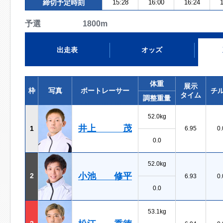
締切予定時刻
15:28
16:00
16:24
1
予選 1800m
出走表
オッズ
体重
展示
枠
写真
ボートレーサー
チ
タイム
調整重量
52.0kg
井上 茂
1
6.95
0.
0.0
52.0kg
小池 修平
2
6.93
0.
0.0
53.1kg