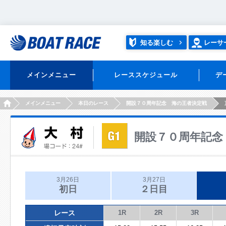
知る楽しむ
レーサ
メインメニュー
レーススケジュール
デ
HOME
メインメニュー
本日のレース
開設７０周年記念 海の王者決定戦
開設７０周年記念
3月26日
3月27日
初日
２日目
レース
1R
2R
3R