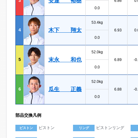
安達 裕樹
3
6.86
0.
0.0
53.4kg
木下 翔太
4
6.93
0.
0.0
52.0kg
末永 和也
5
6.89
-0
0.0
52.0kg
瓜生 正義
6
6.88
-0
0.0
部品交換凡例
ピストン
ピストンリング
ピストン
リング