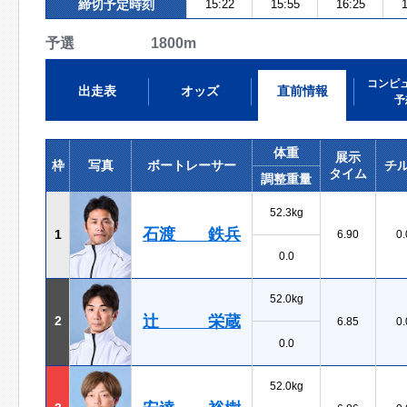
締切予定時刻
15:22
15:55
16:25
1
予選 1800m
コンピ
出走表
オッズ
直前情報
予
体重
展示
枠
写真
ボートレーサー
チ
タイム
調整重量
52.3kg
石渡 鉄兵
1
6.90
0.
0.0
52.0kg
辻 栄蔵
2
6.85
0.
0.0
52.0kg