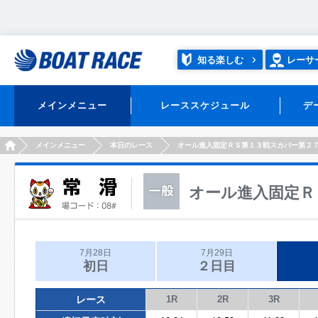
知る楽しむ
レーサ
メインメニュー
レーススケジュール
デ
HOME
メインメニュー
本日のレース
オール進入固定ＲＳ第１３戦スカパー第２
オール進入固定Ｒ
7月28日
7月29日
初日
２日目
レース
1R
2R
3R