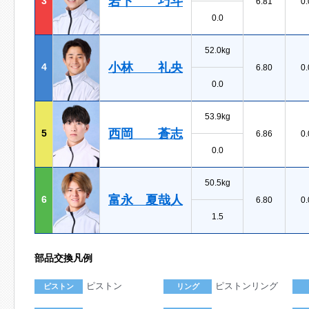
岩下 巧斗
3
6.81
0.
0.0
52.0kg
小林 礼央
4
6.80
0.
0.0
53.9kg
西岡 蒼志
5
6.86
0.
0.0
50.5kg
富永 夏哉人
6
6.80
0.
1.5
部品交換凡例
ピストン
ピストンリング
ピストン
リング