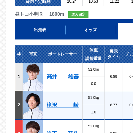
締切予定時刻
10:24
10:53
11:22
昼トコ小判Ｒ 1800m
進入固定
出走表
オッズ
体重
展示
枠
写真
ボートレーサー
チ
タイム
調整重量
52.0kg
高井 雄基
1
6.89
0.
0.0
51.0kg
滝沢 崚
2
6.77
0.
1.0
52.0kg