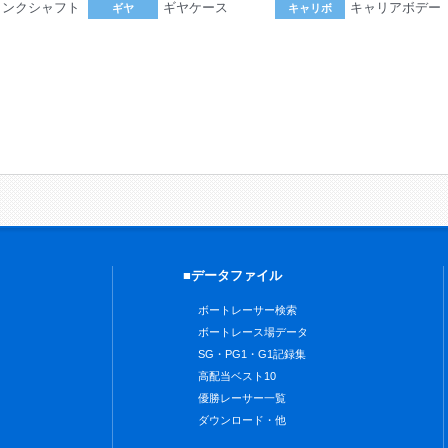
ランクシャフト
ギヤケース
キャリアボデー
ギヤ
キャリボ
。
■データファイル
ボートレーサー検索
ボートレース場データ
SG・PG1・G1記録集
高配当ベスト10
優勝レーサー一覧
ダウンロード・他