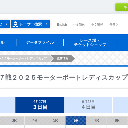
ネ
む
レーサー検索
English
中文简体
中文繁體
한국어
レース場・
ール
データファイル
チケットショップ
０２５モーターボートレディスカップ
直前情報
７戦２０２５モーターボートレディスカップ
6月27日
6月28日
３日目
４日目
3R
4R
5R
6R
7R
8R