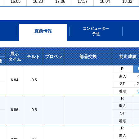
16:05
16:28
17:06
17:37
18:04
18:32
コンピューター
直前情報
予想
展示
チルト
プロペラ
部品交換
前走成績
タイム
量
R
進入
6.84
-0.5
ST
.
着順
R
進入
6.86
-0.5
ST
着順
R
進入