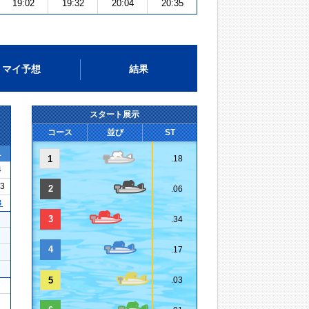
19:02
19:32
20:04
20:35
マイ予想
結果
スタート展示
コース
並び
ST
1
1
.18
4
23
2
.06
３
3
.34
4
.17
5
.03