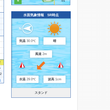
6
.01
水面気象情報 5R時点
気温
30.0℃
晴
風速
2m
2
5
22
水温
29.0℃
波高
1cm
６
スタンド