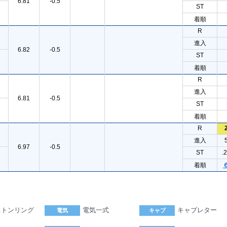
6.81
-0.5
ST
着順
R
進入
6.82
-0.5
ST
着順
R
進入
6.81
-0.5
ST
着順
R
進入
6.97
-0.5
ST
.
着順
ストンリング
電気一式
キャブレター
電気
キャブ