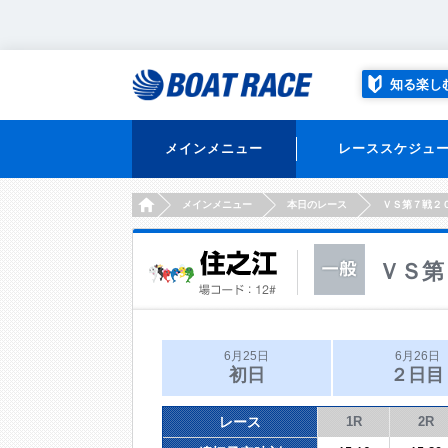
知る楽し
メインメニュー
レーススケジュ
HOME
メインメニュー
本日のレース
ＶＳ第７戦２
ＶＳ第
6月25日
6月26日
初日
２日目
レース
1R
2R