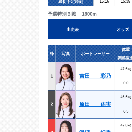
締切予定時刻
15:16
15:39
予選特別Ｂ戦 1800m
出走表
オッズ
体重
枠
写真
ボートレーサー
調整重
47.6kg
吉田 彩乃
1
0.0
46.5kg
原田 佑実
2
0.5
47.0kg