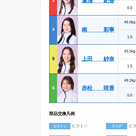
湯淺 紀香
3
0.0
46.0kg
南 彩寧
4
1.0
45.5kg
上田 紗奈
5
1.5
49.2kg
赤松 咲香
6
0.0
部品交換凡例
ピストン
ピ
ピストン
リング