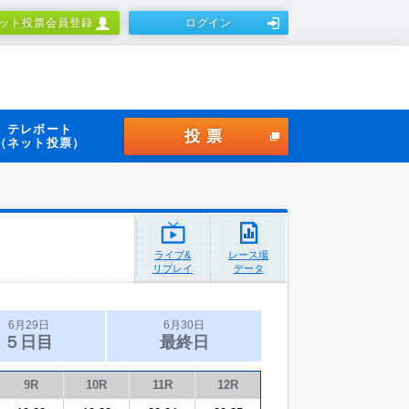
ット投票会員登録
ログイン
テレボート
投票
（ネット投票）
ライブ&
レース場
リプレイ
データ
6月29日
6月30日
５日目
最終日
9R
10R
11R
12R