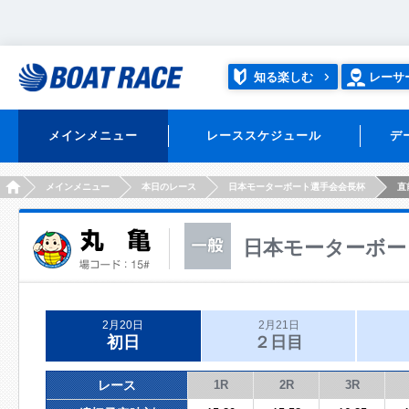
知る楽しむ
レーサ
メインメニュー
レーススケジュール
デ
HOME
メインメニュー
本日のレース
日本モーターボート選手会会長杯
直
日本モーターボー
2月20日
2月21日
初日
２日目
レース
1R
2R
3R