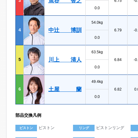
魚谷 智之
3
6.75
-0
0.0
54.0kg
中辻 博訓
4
6.79
-0
0.0
63.5kg
川上 清人
5
6.84
-0
0.0
49.4kg
土屋 蘭
6
6.82
0.
0.0
部品交換凡例
ピストン
ピストンリング
ピストン
リング