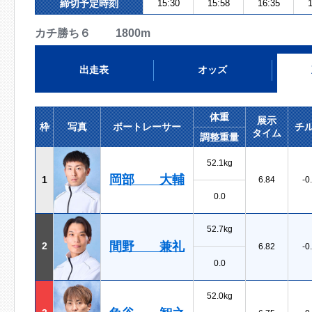
締切予定時刻
15:30
15:58
16:35
1
カチ勝ち６ 1800m
出走表
オッズ
体重
展示
枠
写真
ボートレーサー
チ
タイム
調整重量
52.1kg
岡部 大輔
1
6.84
-0
0.0
52.7kg
間野 兼礼
2
6.82
-0
0.0
52.0kg