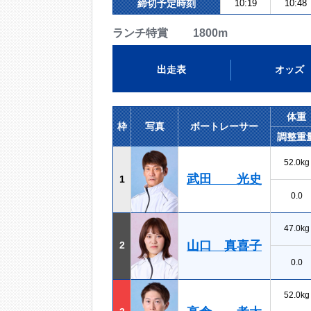
締切予定時刻
10:19
10:48
ランチ特賞 1800m
出走表
オッズ
体重
枠
写真
ボートレーサー
調整重
52.0kg
武田 光史
1
0.0
47.0kg
山口 真喜子
2
0.0
52.0kg