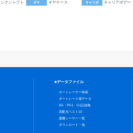
ランクシャフト
ギヤケース
キャリアボデー
ギヤ
キャリボ
。
■データファイル
ボートレーサー検索
ボートレース場データ
SG・PG1・G1記録集
高配当ベスト10
優勝レーサー一覧
ダウンロード・他