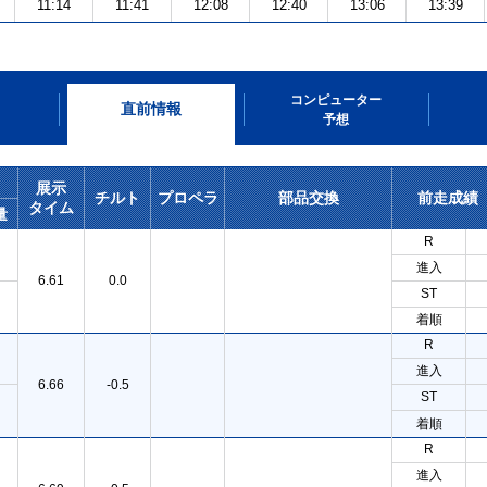
11:14
11:41
12:08
12:40
13:06
13:39
コンピューター
直前情報
予想
展示
チルト
プロペラ
部品交換
前走成績
タイム
量
R
進入
6.61
0.0
ST
着順
R
進入
6.66
-0.5
ST
着順
R
進入