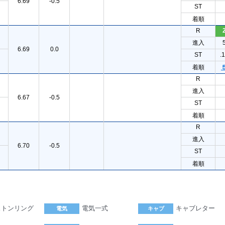
6.69
-0.5
ST
着順
R
進入
6.69
0.0
ST
.
着順
R
進入
6.67
-0.5
ST
着順
R
進入
6.70
-0.5
ST
着順
ストンリング
電気一式
キャブレター
電気
キャブ