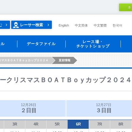
ネ
む
レーサー検索
English
中文简体
中文繁體
한국어
レース場・
ール
データファイル
チケットショップ
スマスＢＯＡＴＢｏｙカップ２０２４
直前情報
ークリスマスＢＯＡＴＢｏｙカップ２０２４
12月26日
12月27日
２日目
３日目
3R
4R
5R
6R
7R
8R