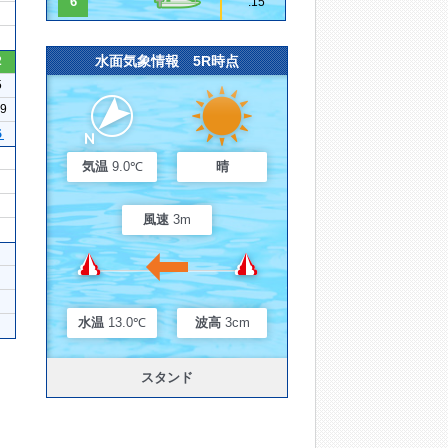
6
.15
水面気象情報 5R時点
2
5
19
５
気温
9.0℃
晴
風速
3m
水温
13.0℃
波高
3cm
スタンド