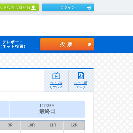
ット投票会員登録
ログイン
テレボート
投票
（ネット投票）
ライブ&
レース場
リプレイ
データ
12月28日
最終日
9R
10R
11R
12R