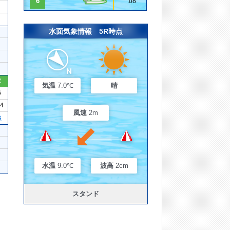
6
.08
水面気象情報 5R時点
2
気温
7.0℃
晴
6
24
風速
2m
６
水温
9.0℃
波高
2cm
スタンド