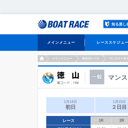
知る楽し
メインメニュー
レーススケジュ
HOME
メインメニュー
本日のレース
マンスリーＢ
マンス
1月14日
1月15日
初日
２日目
レース
1R
2R