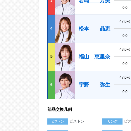
岩崎 芳美
3
0.0
47.0kg
松本 晶恵
4
0.0
48.0kg
福山 恵里奈
5
0.0
47.0kg
宇野 弥生
6
0.0
部品交換凡例
ピストン
ピ
ピストン
リング