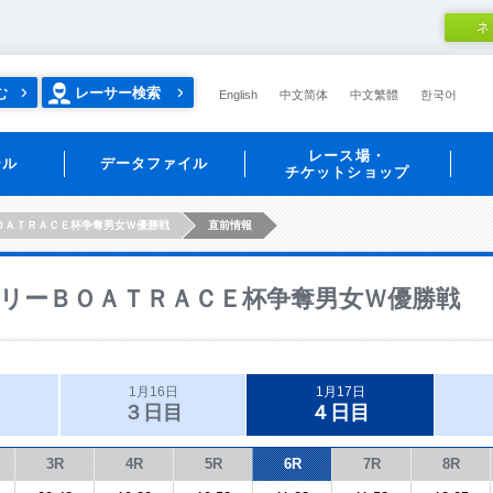
ネ
む
レーサー検索
English
中文简体
中文繁體
한국어
レース場・
ール
データファイル
チケットショップ
ＯＡＴＲＡＣＥ杯争奪男女Ｗ優勝戦
直前情報
リーＢＯＡＴＲＡＣＥ杯争奪男女Ｗ優勝戦
1月16日
1月17日
３日目
４日目
3R
4R
5R
6R
7R
8R