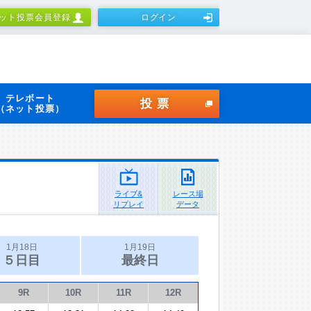
ット投票会員登録
ログイン
テレボート
投票
（ネット投票）
ライブ&
レース場
リプレイ
データ
1月18日
1月19日
５日目
最終日
9R
10R
11R
12R