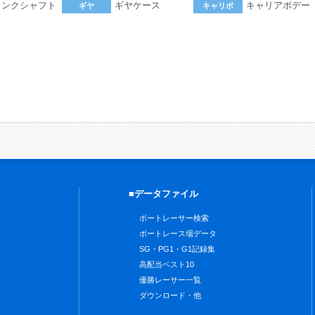
ランクシャフト
ギヤケース
キャリアボデー
ギヤ
キャリボ
。
■データファイル
ボートレーサー検索
ボートレース場データ
SG・PG1・G1記録集
高配当ベスト10
優勝レーサー一覧
ダウンロード・他