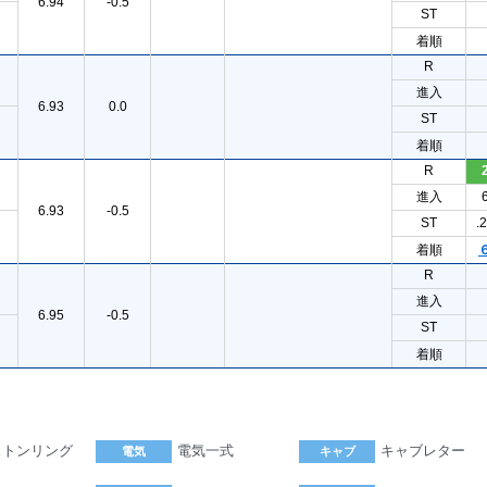
6.94
-0.5
ST
着順
R
進入
6.93
0.0
ST
着順
R
進入
6.93
-0.5
ST
.
着順
R
進入
6.95
-0.5
ST
着順
ストンリング
電気一式
キャブレター
電気
キャブ