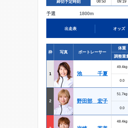
締切予定時刻
08:50
09:19
予選 1800m
出走表
オッズ
体重
枠
写真
ボートレーサー
調整重
49.4kg
池 千夏
1
0.0
51.7kg
野田部 宏子
2
0.0
48.4kg