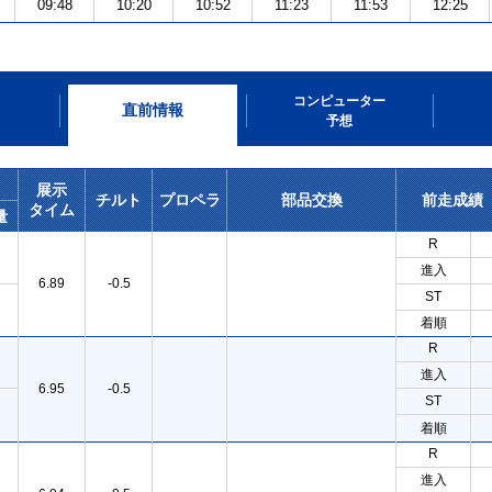
09:48
10:20
10:52
11:23
11:53
12:25
コンピューター
直前情報
予想
展示
チルト
プロペラ
部品交換
前走成績
タイム
量
R
進入
6.89
-0.5
ST
着順
R
進入
6.95
-0.5
ST
着順
R
進入