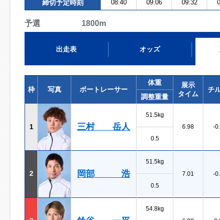
締切予定時刻
08:40
09:06
09:32
0
予選 1800m
出走表
オッズ
体重
展示
枠
写真
ボートレーサー
チ
タイム
調整重量
51.5kg
三村 岳人
1
6.98
-0
0.5
51.5kg
岡部 浩
2
7.01
-0
0.5
54.8kg