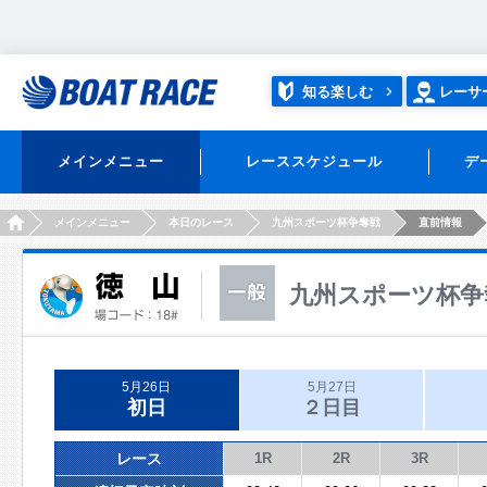
知る楽しむ
レーサ
メインメニュー
レーススケジュール
デ
HOME
メインメニュー
本日のレース
九州スポーツ杯争奪戦
直前情報
九州スポーツ杯争
5月26日
5月27日
初日
２日目
レース
1R
2R
3R