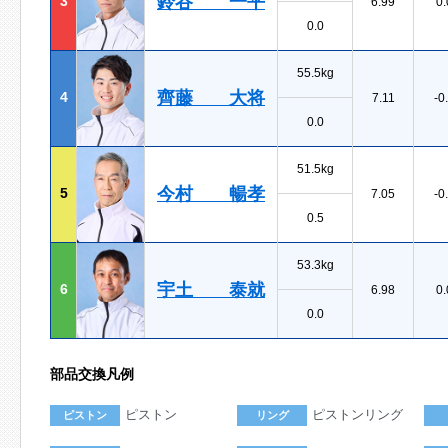
鈴谷 一平
3
6.99
0.
0.0
55.5kg
齊藤 大将
4
7.11
-0
0.0
51.5kg
今村 暢孝
5
7.05
-0
0.5
53.3kg
宇土 泰就
6
6.98
0.
0.0
部品交換凡例
ピストン
ピストンリング
ピストン
リング