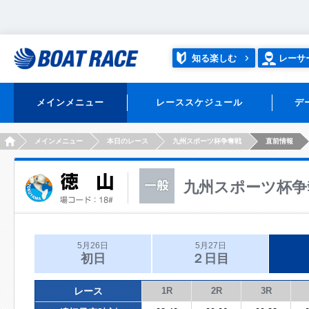
知る楽しむ
レーサ
メインメニュー
レーススケジュール
デ
HOME
メインメニュー
本日のレース
九州スポーツ杯争奪戦
直前情報
九州スポーツ杯争
5月26日
5月27日
初日
２日目
レース
1R
2R
3R