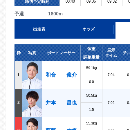
締切予定時刻
08:40
09:06
09:32
0
予選 1800m
出走表
オッズ
体重
展示
枠
写真
ボートレーサー
チ
タイム
調整重量
59.1kg
和合 俊介
1
7.04
-0
0.0
50.5kg
井本 昌也
2
7.02
-0
1.5
55.3kg