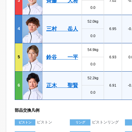
齊藤 大将
3
7.02
-0
0.0
52.0kg
三村 岳人
4
6.95
-0
0.0
54.9kg
鈴谷 一平
5
6.93
0.
0.0
52.2kg
正木 聖賢
6
6.91
-0
0.0
部品交換凡例
ピストン
ピストンリング
ピストン
リング