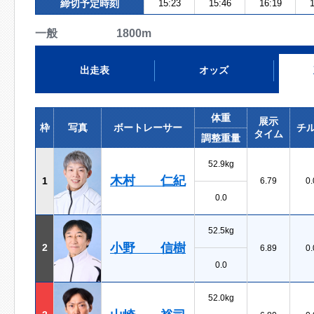
締切予定時刻
15:23
15:46
16:19
1
一般 1800m
出走表
オッズ
体重
展示
枠
写真
ボートレーサー
チ
タイム
調整重量
52.9kg
木村 仁紀
1
6.79
0.
0.0
52.5kg
小野 信樹
2
6.89
0.
0.0
52.0kg