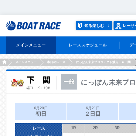
知る楽しむ
レーサ
メインメニュー
レーススケジュール
デ
HOME
メインメニュー
本日のレース
にっぽん未来プロジェクト競走ｉｎ下関
にっぽん未来プロ
6月20日
6月21日
初日
２日目
レース
1R
2R
3R