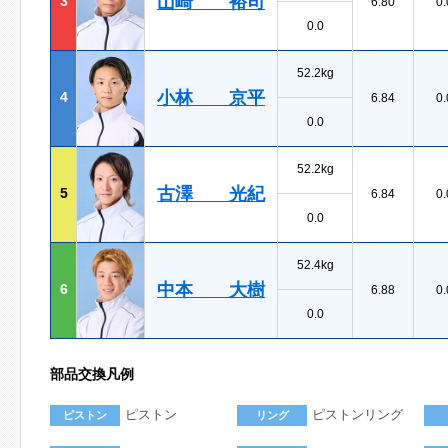
山崎 裕司
3
6.80
0.
0.0
52.2kg
小林 京平
4
6.84
0.
0.0
52.2kg
古澤 光紀
5
6.84
0.
0.0
52.4kg
中本 大樹
6
6.88
0.
0.0
部品交換凡例
ピストン
ピストンリング
ピストン
リング