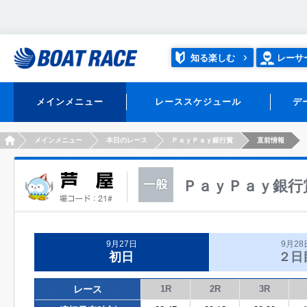
知る楽しむ
レーサ
メインメニュー
レーススケジュール
デ
HOME
メインメニュー
本日のレース
ＰａｙＰａｙ銀行賞
直前情報
ＰａｙＰａｙ銀行
9月27日
9月28
初日
２日
レース
1R
2R
3R