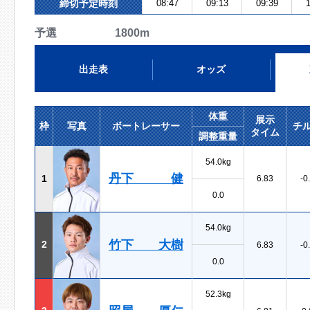
締切予定時刻
08:47
09:13
09:39
1
予選 1800m
出走表
オッズ
体重
展示
枠
写真
ボートレーサー
チ
タイム
調整重量
54.0kg
丹下 健
1
6.83
-0
0.0
54.0kg
竹下 大樹
2
6.83
-0
0.0
52.3kg