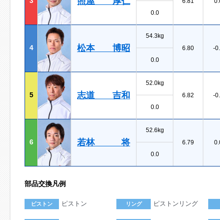
照屋 厚仁
3
6.81
0.
0.0
54.3kg
松本 博昭
4
6.80
-0
0.0
52.0kg
志道 吉和
5
6.82
-0
0.0
52.6kg
若林 将
6
6.79
0.
0.0
部品交換凡例
ピストン
ピストンリング
ピストン
リング