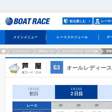
知る楽しむ
レーサ
メインメニュー
レーススケジュール
デ
HOME
メインメニュー
本日のレース
オールレディース マクール杯
直前
オールレディース
1月11日
1月12日
初日
２日目
レース
1R
2R
3R