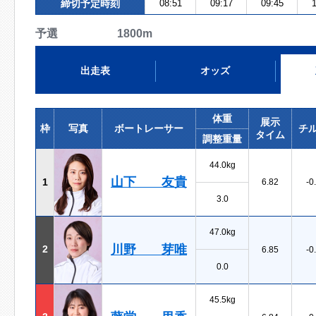
締切予定時刻
08:51
09:17
09:45
予選 1800m
出走表
オッズ
体重
展示
枠
写真
ボートレーサー
チ
タイム
調整重量
44.0kg
山下 友貴
1
6.82
-0
3.0
47.0kg
川野 芽唯
2
6.85
-0
0.0
45.5kg