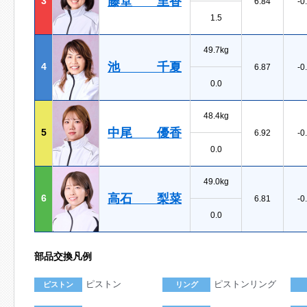
藤堂 里香
3
6.84
-0
1.5
49.7kg
池 千夏
4
6.87
-0
0.0
48.4kg
中尾 優香
5
6.92
-0
0.0
49.0kg
高石 梨菜
6
6.81
-0
0.0
部品交換凡例
ピストン
ピストンリング
ピストン
リング