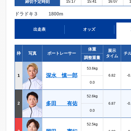
締切予定時刻
15:17
15:41
16:07
1
ドラドキ３ 1800m
出走表
オッズ
体重
展示
枠
写真
ボートレーサー
チ
タイム
調整重量
53.6kg
深水 慎一郎
1
6.82
-0
0.0
52.6kg
多田 有佑
2
6.87
-0
0.0
52.5kg