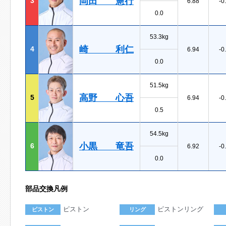
岡田 憲行
3
6.88
-0
0.0
53.3kg
崎 利仁
4
6.94
-0
0.0
51.5kg
高野 心吾
5
6.94
-0
0.5
54.5kg
小黒 竜吾
6
6.92
-0
0.0
部品交換凡例
ピストン
ピストンリング
ピストン
リング