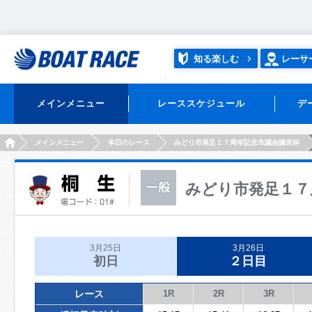
知る楽しむ
レーサ
メインメニュー
レーススケジュール
デ
HOME
メインメニュー
本日のレース
みどり市発足１７周年記念市議会議長杯
みどり市発足１７
3月25日
3月26日
初日
２日目
レース
1R
2R
3R