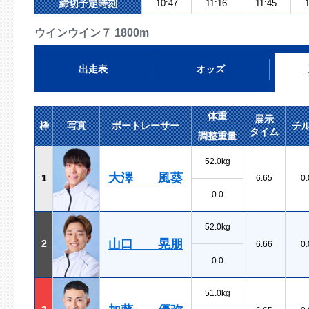
締切予定時刻
10:47
11:16
11:45
1
ウインウイン７ 1800m
出走表
オッズ
体重
展示
枠
写真
ボートレーサー
チ
タイム
調整重量
52.0kg
大澤 風葵
1
6.65
0.
0.0
52.0kg
山口 晃朋
2
6.66
0.
0.0
51.0kg