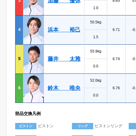
加藤 優弥
3
6.65
0.
1.0
50.5kg
浜本 裕己
4
6.71
-0
1.5
55.9kg
藤井 太雅
5
6.74
-0
0.0
52.0kg
鈴木 唯央
6
6.76
-0
0.0
部品交換凡例
ピストン
ピストンリング
ピストン
リング