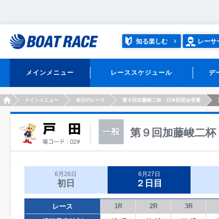
知る楽しむ
レーサ
メインメニュー
レーススケジュール
デ
HOME
メインメニュー
本日のレース
第９回加藤峻二杯・日本財団会長賞
第９回加藤峻二杯
6月26日
6月27日
初日
２日目
レース
1R
2R
3R