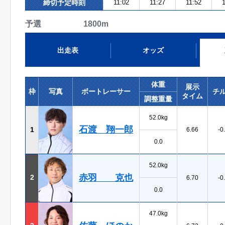
締切予定時刻
11:02
11:27
11:52
1
予選 1800m
出走表
オッズ
体重
展示
枠
写真
ボートレーサー
チ
タイム
調整重量
52.0kg
石渡 翔一郎
1
6.66
-0
0.0
52.0kg
赤羽 克也
2
6.70
-0
0.0
47.0kg