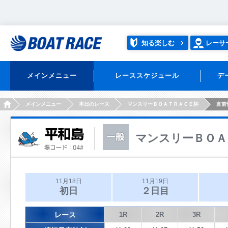
知る楽しむ
レーサ
メインメニュー
レーススケジュール
デ
HOME
メインメニュー
本日のレース
マンスリーＢＯＡＴＲＡＣＥ杯
直前
マンスリーＢＯＡ
11月18日
11月19日
初日
２日目
レース
1R
2R
3R