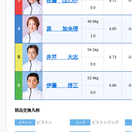
佐藤 ほのか
3
6.72
-0
0.0
46.0kg
原 加央理
4
6.65
-0
1.0
54.1kg
井芹 大志
5
6.73
-0
0.0
52.4kg
伊藤 啓三
6
6.66
-0
0.0
部品交換凡例
ピストン
ピストンリング
ピストン
リング