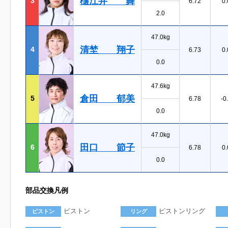
樋江井 舞
3
6.72
0.
2.0
47.0kg
清埜 翔子
4
6.73
0.
0.0
47.6kg
倉田 郁美
5
6.78
-0
0.0
47.0kg
田口 節子
6
6.78
0.
0.0
部品交換凡例
ピストン
ピストンリング
ピストン
リング