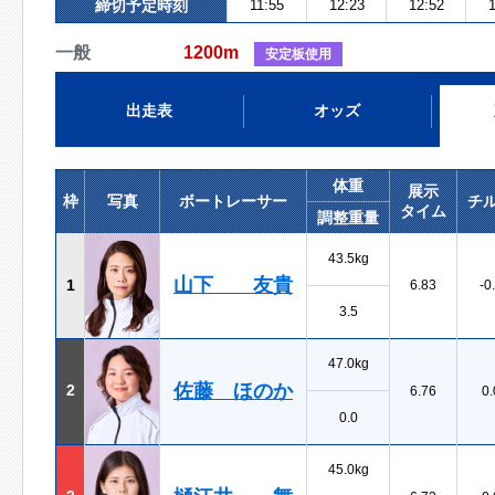
締切予定時刻
11:55
12:23
12:52
1
一般
1200m
安定板使用
出走表
オッズ
体重
展示
枠
写真
ボートレーサー
チ
タイム
調整重量
43.5kg
山下 友貴
1
6.83
-0
3.5
47.0kg
佐藤 ほのか
2
6.76
0.
0.0
45.0kg