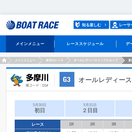
知る楽しむ
レーサ
メインメニュー
レーススケジュール
デ
HOME
メインメニュー
本日のレース
オールレディースリップルカップ
直
オールレディー
5月30日
5月31日
初日
２日目
レース
1R
2R
3R