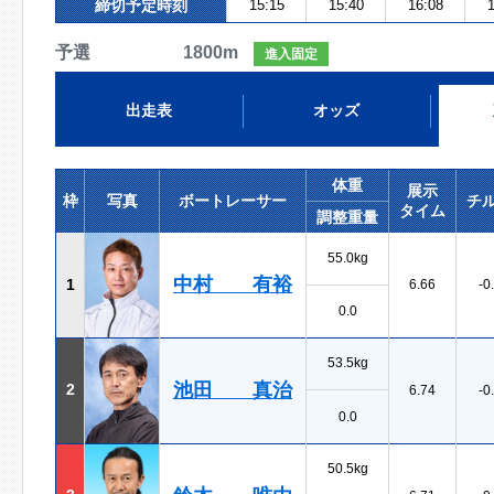
締切予定時刻
15:15
15:40
16:08
1
予選 1800m
進入固定
出走表
オッズ
体重
展示
枠
写真
ボートレーサー
チ
タイム
調整重量
55.0kg
中村 有裕
1
6.66
-0
0.0
53.5kg
池田 真治
2
6.74
-0
0.0
50.5kg