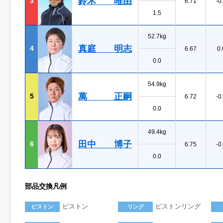
鈴木 唯由
3
6.71
-0
1.5
52.7kg
真庭 明志
4
6.67
0.
0.0
54.9kg
萬 正嗣
5
6.72
-0
0.0
49.4kg
田中 博子
6
6.75
-0
0.0
部品交換凡例
ピストン
ピストンリング
ピストン
リング