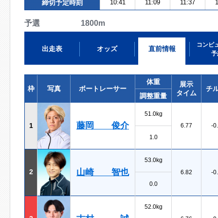
締切予定時刻
10:41
11:09
11:37
1
予選 1800m
コンピ
出走表
オッズ
直前情報
予
体重
展示
枠
写真
ボートレーサー
チ
タイム
調整重量
51.0kg
藤岡 俊介
1
6.77
-0
1.0
53.0kg
山崎 智也
2
6.82
-0
0.0
52.0kg