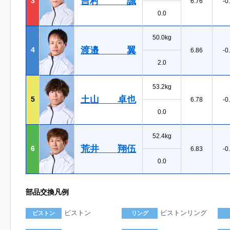
吉村 誠
3
6.76
-0
0.0
50.0kg
渡邉 翼
4
6.86
-0
2.0
53.2kg
土山 卓也
5
6.78
-0
0.0
52.4kg
荒井 翔伍
6
6.83
-0
0.0
部品交換凡例
ピストン
ピストンリング
ピストン
リング