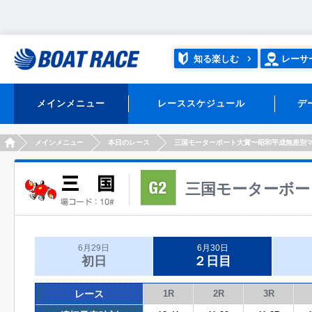
知る楽しむ
レーサ
メインメニュー
レーススケジュール
デ
HOME
メインメニュー
本日のレース
三国モーターボート大賞〜昭和平成無差別
三国モーターボー
6月29日
6月30日
初日
２日目
レース
1R
2R
3R