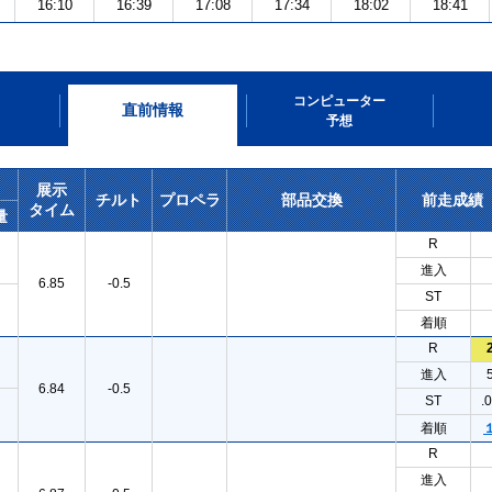
16:10
16:39
17:08
17:34
18:02
18:41
コンピューター
直前情報
予想
展示
チルト
プロペラ
部品交換
前走成績
タイム
量
R
進入
6.85
-0.5
ST
着順
R
進入
6.84
-0.5
ST
.
着順
R
進入