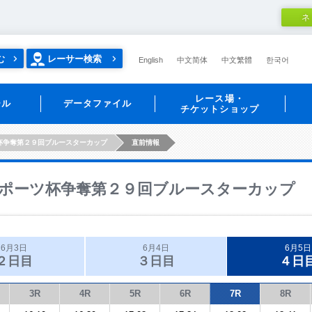
ネ
む
レーサー検索
English
中文简体
中文繁體
한국어
レース場・
ール
データファイル
チケットショップ
杯争奪第２９回ブルースターカップ
直前情報
ポーツ杯争奪第２９回ブルースターカップ
6月3日
6月4日
6月5日
２日目
３日目
４日
3R
4R
5R
6R
7R
8R