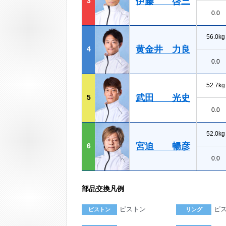
伊藤 啓三
3
0.0
56.0kg
黄金井 力良
4
0.0
52.7kg
武田 光史
5
0.0
52.0kg
宮迫 暢彦
6
0.0
部品交換凡例
ピストン
ピ
ピストン
リング