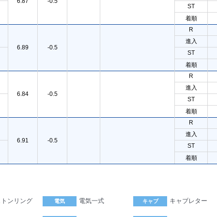
6.87
-0.5
ST
着順
R
進入
6.89
-0.5
ST
着順
R
進入
6.84
-0.5
ST
着順
R
進入
6.91
-0.5
ST
着順
ストンリング
電気一式
キャブレター
電気
キャブ