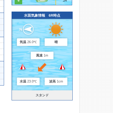
6
.24
水面気象情報 6R時点
気温
26.0℃
晴
風速
1m
水温
23.0℃
波高
1cm
スタンド