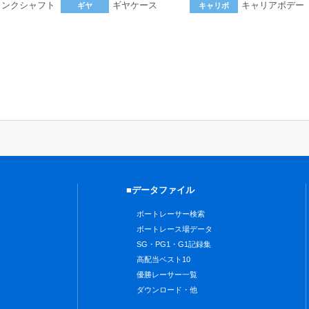
ランクシャフト
ギヤケース
キャリアボデー
ギヤ
キャリボ
。
■データファイル
ボートレーサー検索
ボートレース場データ
SG・PG1・G1記録集
高配当ベスト10
優勝レーサー一覧
ダウンロード・他