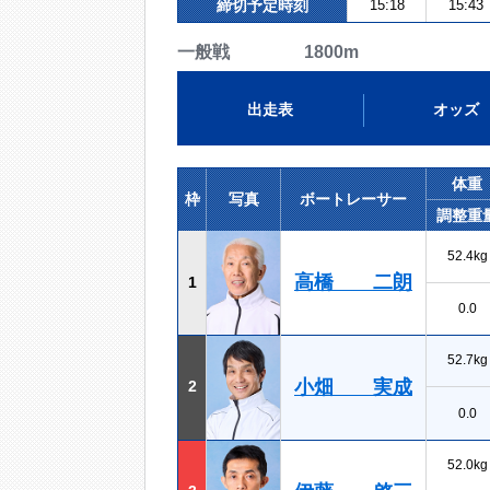
締切予定時刻
15:18
15:43
一般戦 1800m
出走表
オッズ
体重
枠
写真
ボートレーサー
調整重
52.4kg
高橋 二朗
1
0.0
52.7kg
小畑 実成
2
0.0
52.0kg