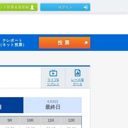
ット投票会員登録
ログイン
テレボート
投票
（ネット投票）
ライブ&
レース場
リプレイ
データ
6月6日
目
最終日
9R
10R
11R
12R