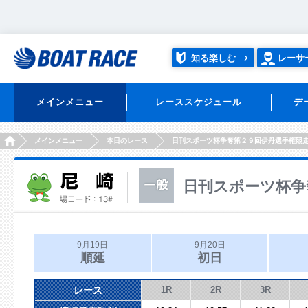
知る楽しむ
レーサ
メインメニュー
レーススケジュール
デ
HOME
メインメニュー
本日のレース
日刊スポーツ杯争奪第２９回伊丹選手権競
日刊スポーツ杯争
9月19日
9月20日
順延
初日
レース
1R
2R
3R