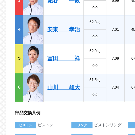
泥谷 一毅
3
6.99
-0
0.0
52.8kg
安東 幸治
4
7.01
-0
0.0
52.0kg
冨田 祥
5
7.09
0.
0.0
51.5kg
山川 雄大
6
7.04
0.
0.5
部品交換凡例
ピストン
ピストンリング
ピストン
リング