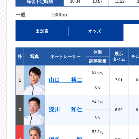
締切予定時刻
10:34
10:57
11:22
一般 1800m
出走表
オッズ
体重
展示
枠
写真
ボートレーサー
チ
タイム
調整重量
52.0kg
山口 裕二
1
7.01
-0
0.0
54.2kg
深川 和仁
2
6.99
-0
0.0
53.8kg