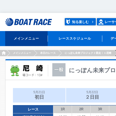
知る楽しむ
レーサ
メインメニュー
レーススケジュール
デ
HOME
メインメニュー
本日のレース
にっぽん未来プロジェクト競走ｉｎ尼崎
にっぽん未来プロ
5月21日
5月22日
初日
２日目
レース
1R
2R
3R