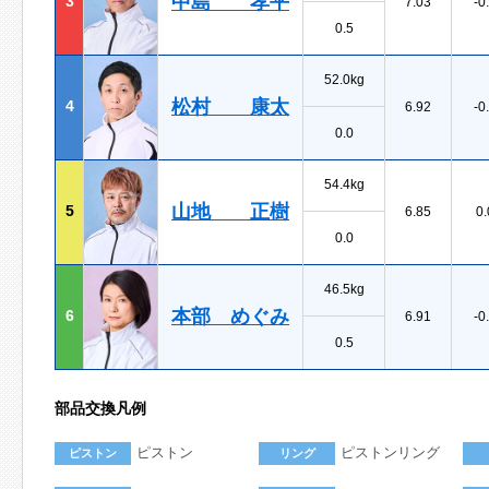
中島 孝平
3
7.03
-0
0.5
52.0kg
松村 康太
4
6.92
-0
0.0
54.4kg
山地 正樹
5
6.85
0.
0.0
46.5kg
本部 めぐみ
6
6.91
-0
0.5
部品交換凡例
ピストン
ピストンリング
ピストン
リング