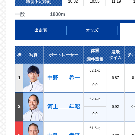
締切予定時刻
10:32
10:55
11:19
一般 1800m
出走表
オッズ
体重
展示
枠
写真
ボートレーサー
チ
タイム
調整重量
52.1kg
中野 希一
1
6.87
-0
0.0
52.4kg
河上 年昭
2
6.92
0.
0.0
51.5kg