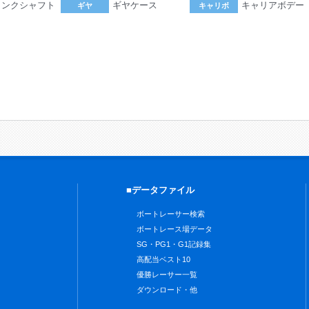
ランクシャフト
ギヤケース
キャリアボデー
ギヤ
キャリボ
。
■データファイル
ボートレーサー検索
ボートレース場データ
SG・PG1・G1記録集
高配当ベスト10
優勝レーサー一覧
ダウンロード・他