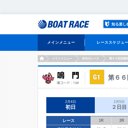
知る楽し
メインメニュー
レーススケジュ
HOME
メインメニュー
本日のレース
第６６回四国
第６６
2月4日
2月5日
初日
２日目
レース
1R
2R