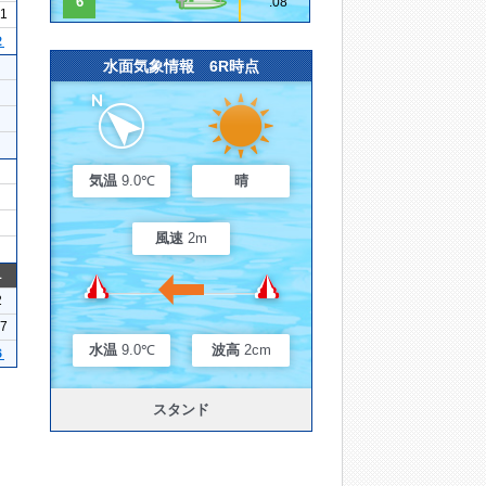
6
.08
21
２
水面気象情報 6R時点
気温
9.0℃
晴
風速
2m
1
2
07
水温
9.0℃
波高
2cm
６
スタンド