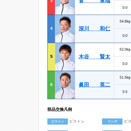
菅 章哉
3
0.0
54.8kg
深川 和仁
4
0.0
52.0kg
木谷 賢太
5
0.0
51.5kg
眞田 英二
6
0.5
部品交換凡例
ピストン
ピ
ピストン
リング