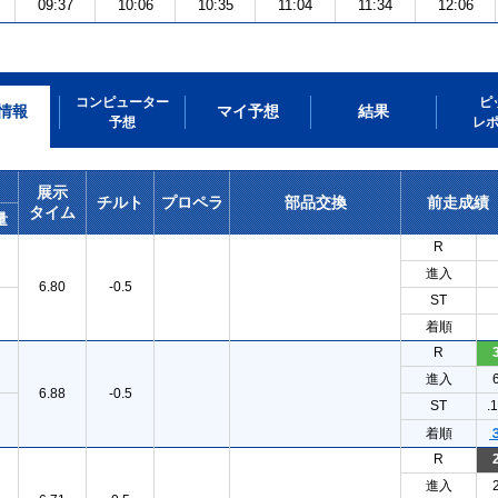
09:37
10:06
10:35
11:04
11:34
12:06
コンピューター
ピ
情報
マイ予想
結果
予想
レ
展示
チルト
プロペラ
部品交換
前走成績
タイム
量
R
進入
6.80
-0.5
ST
着順
R
進入
6.88
-0.5
ST
.
着順
R
進入