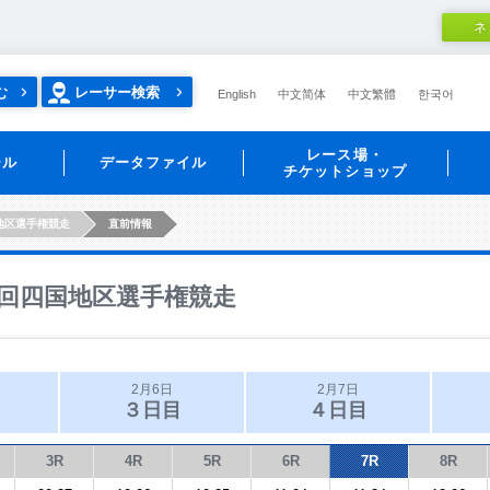
ネ
む
レーサー検索
English
中文简体
中文繁體
한국어
レース場・
ール
データファイル
チケットショップ
地区選手権競走
直前情報
回四国地区選手権競走
2月6日
2月7日
３日目
４日目
3R
4R
5R
6R
7R
8R