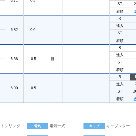
6.71
0.5
ST
.
着順
R
進入
6.82
0.0
ST
着順
R
進入
6.86
-0.5
新
ST
着順
R
進入
6.90
-0.5
ST
.
着順
ストンリング
電気一式
キャブレター
電気
キャブ