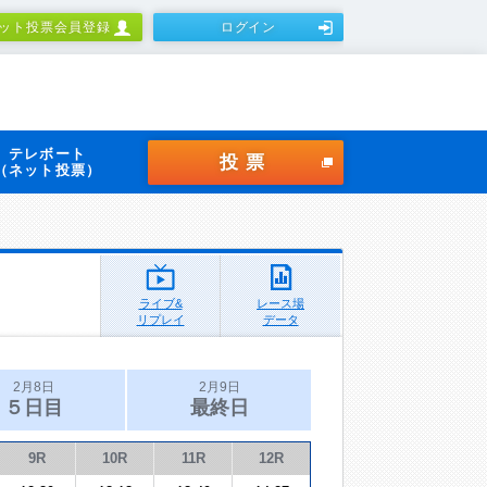
ット投票会員登録
ログイン
テレボート
投票
（ネット投票）
ライブ&
レース場
リプレイ
データ
2月8日
2月9日
５日目
最終日
9R
10R
11R
12R