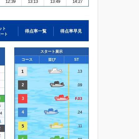
12:39
13:13
13:49
14:27
ット
得点率一覧
得点率早見
ポート
スタート展示
コース
並び
ST
1
.13
2
.09
3
3
F.03
6
4
.24
14
３
5
.11
2
2