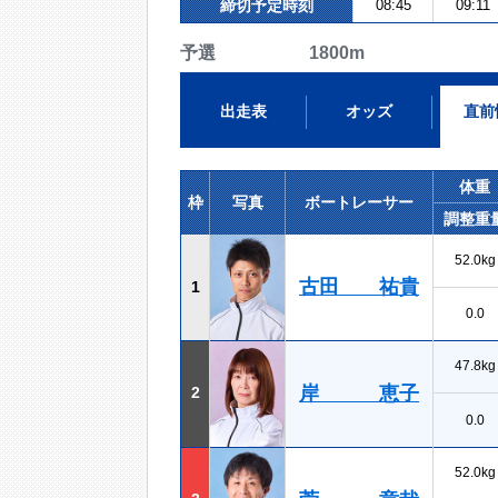
締切予定時刻
08:45
09:11
予選 1800m
出走表
オッズ
直前
体重
枠
写真
ボートレーサー
調整重
52.0kg
古田 祐貴
1
0.0
47.8kg
岸 恵子
2
0.0
52.0kg