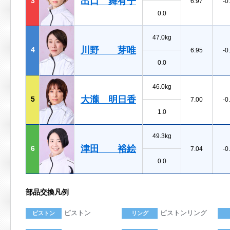
出口 舞有子
3
6.97
-0
0.0
47.0kg
川野 芽唯
4
6.95
-0
0.0
46.0kg
大瀧 明日香
5
7.00
-0
1.0
49.3kg
津田 裕絵
6
7.04
-0
0.0
部品交換凡例
ピストン
ピストンリング
ピストン
リング