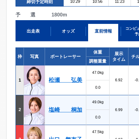
締切予定時刻
10:29
10:56
11:23
予 選 1800m
コンピ
出走表
オッズ
直前情報
予
体重
展示
枠
写真
ボートレーサー
チ
タイム
調整重量
47.0kg
松瀬 弘美
1
6.92
-0
0.0
49.0kg
塩崎 桐加
2
6.99
-0
0.0
47.5kg