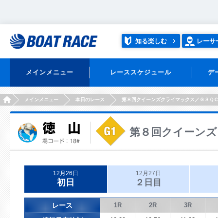
知る楽しむ
レーサ
メインメニュー
レーススケジュール
デ
HOME
メインメニュー
本日のレース
第８回クイーンズクライマックス／Ｇ３Ｑ
第８回クイーンズ
12月26日
12月27日
初日
２日目
レース
1R
2R
3R