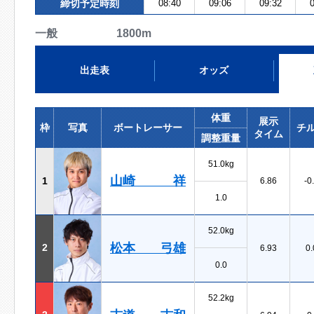
締切予定時刻
08:40
09:06
09:32
0
一般 1800m
出走表
オッズ
体重
展示
枠
写真
ボートレーサー
チ
タイム
調整重量
51.0kg
山崎 祥
1
6.86
-0
1.0
52.0kg
松本 弓雄
2
6.93
0.
0.0
52.2kg