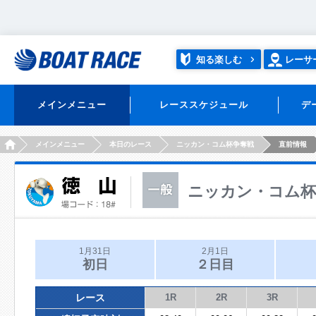
知る楽しむ
レーサ
メインメニュー
レーススケジュール
デ
HOME
メインメニュー
本日のレース
ニッカン・コム杯争奪戦
直前情報
ニッカン・コム杯
1月31日
2月1日
初日
２日目
レース
1R
2R
3R