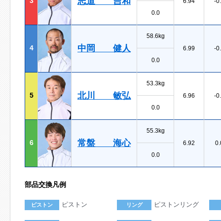
志道 吉和
3
6.94
-0
0.0
58.6kg
中岡 健人
4
6.99
-0
0.0
53.3kg
北川 敏弘
5
6.96
-0
0.0
55.3kg
常盤 海心
6
6.92
0.
0.0
部品交換凡例
ピストン
ピストンリング
ピストン
リング