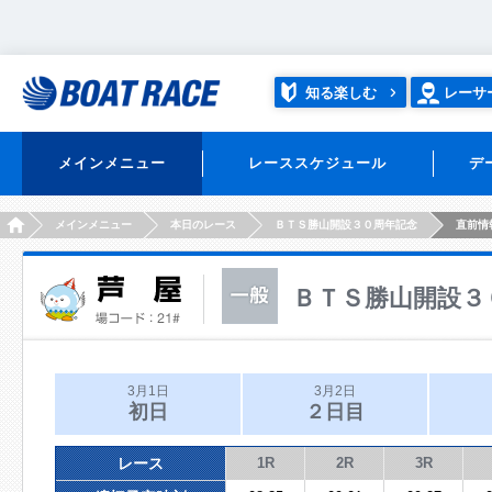
知る楽しむ
レーサ
メインメニュー
レーススケジュール
デ
HOME
メインメニュー
本日のレース
ＢＴＳ勝山開設３０周年記念
直前情
ＢＴＳ勝山開設３
3月1日
3月2日
初日
２日目
レース
1R
2R
3R