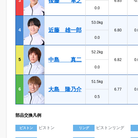
後藤 隼之
3
6.85
-0
0.0
53.0kg
近藤 雄一郎
4
6.80
0.
0.0
52.2kg
中島 真二
5
6.82
0.
0.0
51.5kg
大島 隆乃介
6
6.77
0.
0.5
部品交換凡例
ピストン
ピストンリング
ピストン
リング