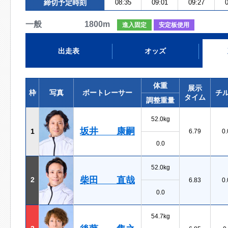
締切予定時刻
08:35
09:01
09:27
0
一般 1800m
進入固定
安定板使用
出走表
オッズ
体重
展示
枠
写真
ボートレーサー
チ
タイム
調整重量
52.0kg
坂井 康嗣
1
6.79
0.
0.0
52.0kg
柴田 直哉
2
6.83
0.
0.0
54.7kg