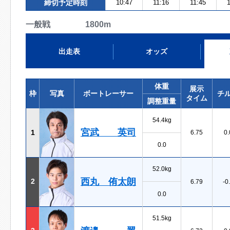
締切予定時刻
10:47
11:16
11:45
1
一般戦 1800m
出走表
オッズ
体重
展示
枠
写真
ボートレーサー
チ
タイム
調整重量
54.4kg
宮武 英司
1
6.75
0.
0.0
52.0kg
西丸 侑太朗
2
6.79
-0
0.0
51.5kg