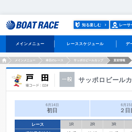
知る楽しむ
レーサ
メインメニュー
レーススケジュール
デ
HOME
メインメニュー
本日のレース
サッポロビールカップ
直前情報
サッポロビール
6月14日
6月15
初日
２日
レース
1R
2R
3R