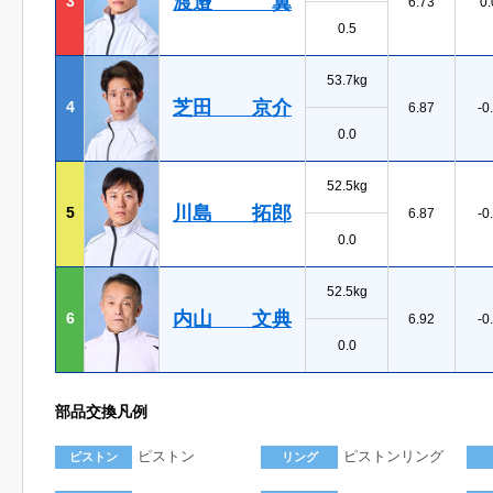
渡邉 翼
3
6.73
0.
0.5
53.7kg
芝田 京介
4
6.87
-0
0.0
52.5kg
川島 拓郎
5
6.87
-0
0.0
52.5kg
内山 文典
6
6.92
-0
0.0
部品交換凡例
ピストン
ピストンリング
ピストン
リング