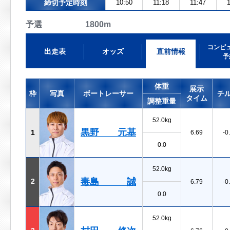
締切予定時刻
10:50
11:18
11:47
1
予選 1800m
コンピ
出走表
オッズ
直前情報
予
体重
展示
枠
写真
ボートレーサー
チ
タイム
調整重量
52.0kg
黒野 元基
1
6.69
-0
0.0
52.0kg
毒島 誠
2
6.79
-0
0.0
52.0kg