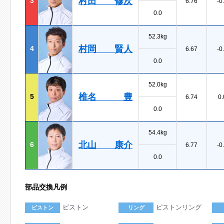
村田 修次
3
6.76
-0
0.0
52.3kg
村岡 賢人
4
6.67
-0
0.0
52.0kg
椎名 豊
5
6.74
0.
0.0
54.4kg
北山 康介
6
6.77
-0
0.0
部品交換凡例
ピストン
ピストンリング
ピストン
リング