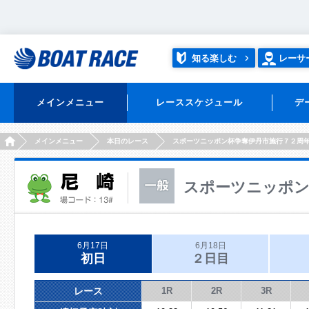
知る楽しむ
レーサ
メインメニュー
レーススケジュール
デ
HOME
メインメニュー
本日のレース
スポーツニッポン杯争奪伊丹市施行７２周
スポーツニッポン
6月17日
6月18日
初日
２日目
レース
1R
2R
3R