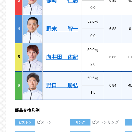
篠崎 仁志
3
6.85
-0
0.0
52.0kg
野末 智一
4
6.88
-0
0.0
50.0kg
向井田 佑紀
5
6.86
0.
2.0
50.5kg
野口 勝弘
6
6.84
-0
1.5
部品交換凡例
ピストン
ピストンリング
ピストン
リング