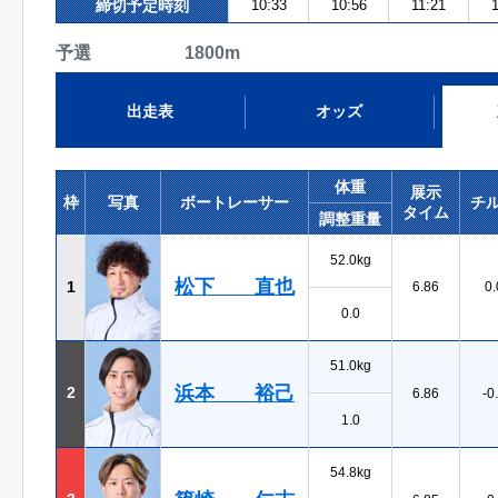
締切予定時刻
10:33
10:56
11:21
予選 1800m
出走表
オッズ
体重
展示
枠
写真
ボートレーサー
チ
タイム
調整重量
52.0kg
松下 直也
1
6.86
0.
0.0
51.0kg
浜本 裕己
2
6.86
-0
1.0
54.8kg