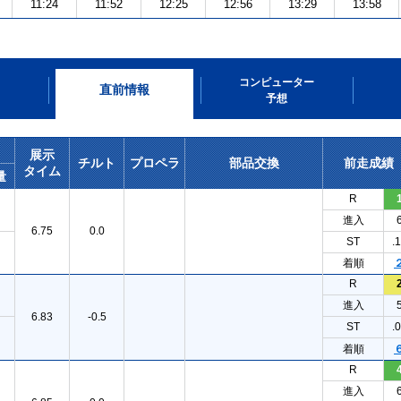
11:24
11:52
12:25
12:56
13:29
13:58
コンピューター
直前情報
予想
展示
チルト
プロペラ
部品交換
前走成績
タイム
量
R
進入
6.75
0.0
ST
.
着順
R
進入
6.83
-0.5
ST
.
着順
R
進入