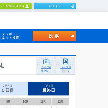
ット投票会員登録
ログイン
テレボート
投票
（ネット投票）
走
ライブ&
レース場
リプレイ
データ
7月7日
7月8日
５日目
最終日
9R
10R
11R
12R