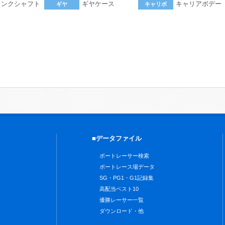
ランクシャフト
ギヤケース
キャリアボデー
ギヤ
キャリボ
。
■データファイル
ボートレーサー検索
ボートレース場データ
SG・PG1・G1記録集
高配当ベスト10
優勝レーサー一覧
ダウンロード・他