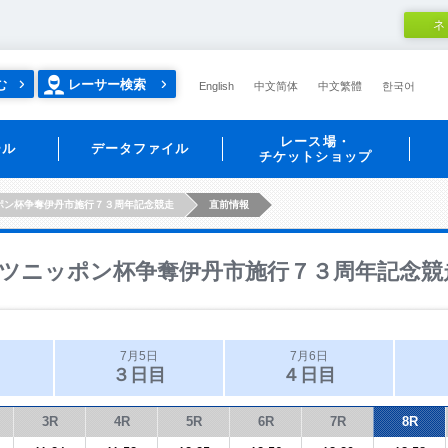
ネ
む
レーサー検索
English
中文简体
中文繁體
한국어
レース場・
ール
データファイル
チケットショップ
ポン杯争奪伊丹市施行７３周年記念競走
直前情報
ツニッポン杯争奪伊丹市施行７３周年記念競
7月5日
7月6日
３日目
４日目
3R
4R
5R
6R
7R
8R