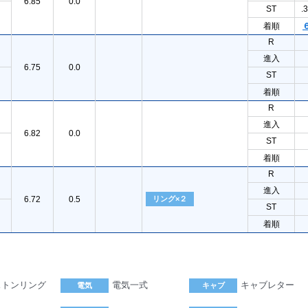
6.85
0.0
ST
.
着順
R
進入
6.75
0.0
ST
着順
R
進入
6.82
0.0
ST
着順
R
進入
6.72
0.5
リング×２
ST
着順
ストンリング
電気一式
キャブレター
電気
キャブ