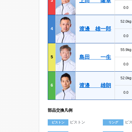
上田 隆章
3
0.0
52.0kg
渡邊 雄一郎
4
0.0
55.9kg
島田 一生
5
0.0
52.0kg
渡邉 雄朗
6
0.0
部品交換凡例
ピストン
ピ
ピストン
リング