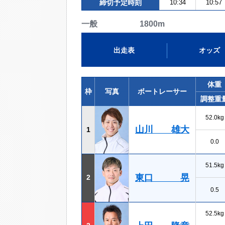
締切予定時刻
10:34
10:57
一般 1800m
出走表
オッズ
体重
枠
写真
ボートレーサー
調整重
52.0kg
山川 雄大
1
0.0
51.5kg
東口 晃
2
0.5
52.5kg