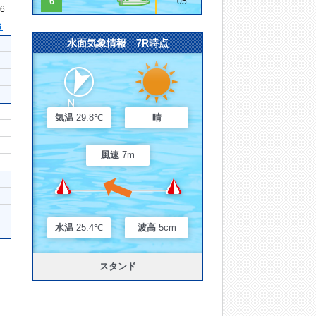
6
.05
36
６
水面気象情報 7R時点
気温
29.8℃
晴
風速
7m
水温
25.4℃
波高
5cm
スタンド