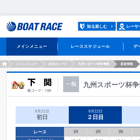
知る楽しむ
レーサ
メインメニュー
レーススケジュール
デ
HOME
メインメニュー
本日のレース
九州スポーツ杯争奪戦
直前情報
九州スポーツ杯争
9月21日
9月22日
初日
２日目
レース
1R
2R
3R