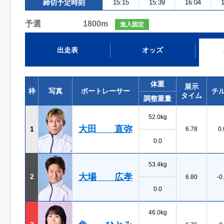
締切予定時刻
15:15
15:39
16:04
1
予選 1800m
進入固定
出走表
オッズ
体重
展示
枠
写真
ボートレーサー
チ
タイム
調整重量
52.0kg
大田 直弥
1
6.78
0.
0.0
53.4kg
大場 広孝
2
6.80
-0
0.0
46.0kg