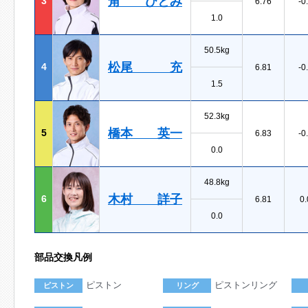
角 ひとみ
3
6.76
-0
1.0
50.5kg
松尾 充
4
6.81
-0
1.5
52.3kg
橋本 英一
5
6.83
-0
0.0
48.8kg
木村 詳子
6
6.81
0.
0.0
部品交換凡例
ピストン
ピストンリング
ピストン
リング