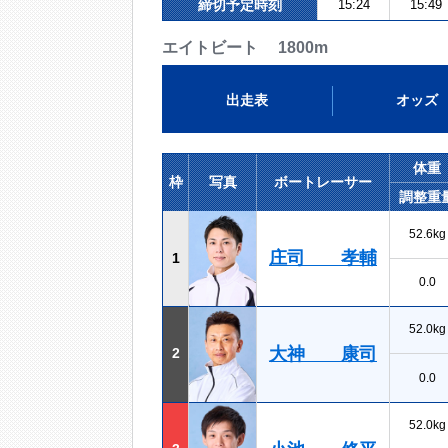
締切予定時刻
15:24
15:49
エイトビート 1800m
出走表
オッズ
体重
枠
写真
ボートレーサー
調整重
52.6kg
庄司 孝輔
1
0.0
52.0kg
大神 康司
2
0.0
52.0kg