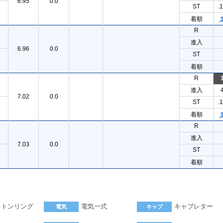
6.95
0.0
ST
.
着順
R
進入
6.96
0.0
ST
着順
R
進入
7.02
0.0
ST
.
着順
R
進入
7.03
0.0
ST
着順
ストンリング
電気一式
キャブレター
電気
キャブ