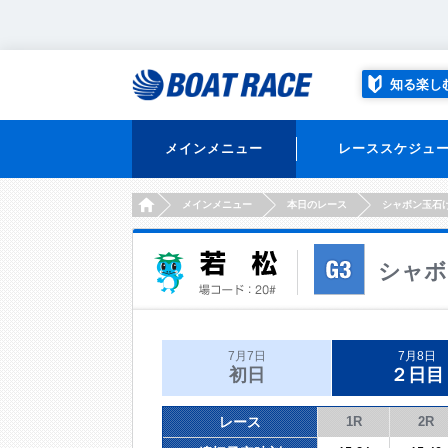
知る楽し
メインメニュー
レーススケジュ
HOME
メインメニュー
本日のレース
シャボン玉石
シャボ
7月7日
7月8日
初日
２日目
レース
1R
2R