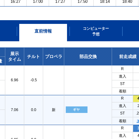
16:27
17:00
17:27
17:50
18:14
18:40
コンピューター
直前情報
予想
展示
チルト
プロペラ
部品交換
前走成績
タイム
量
R
進入
6.96
-0.5
ST
着順
R
進入
7.06
0.0
新
ギヤ
ST
.
着順
R
進入