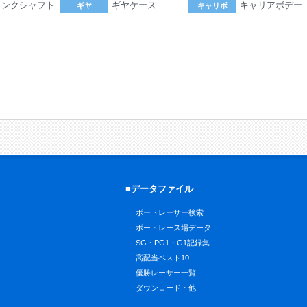
ランクシャフト
ギヤケース
キャリアボデー
ギヤ
キャリボ
。
■データファイル
ボートレーサー検索
ボートレース場データ
SG・PG1・G1記録集
高配当ベスト10
優勝レーサー一覧
ダウンロード・他