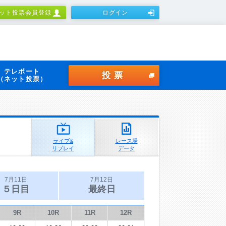
ット投票会員登録
ログイン
テレボート
投票
（ネット投票）
ライブ&
レース場
リプレイ
データ
7月11日
7月12日
５日目
最終日
9R
10R
11R
12R