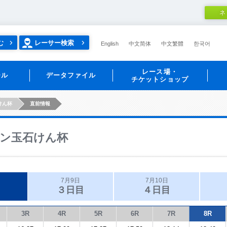
ネ
む
レーサー検索
English
中文简体
中文繁體
한국어
レース場・
ール
データファイル
チケットショップ
けん杯
直前情報
ン玉石けん杯
7月9日
7月10日
３日目
４日目
3R
4R
5R
6R
7R
8R