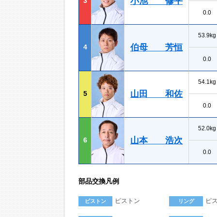
小池 修平
3
0.0
53.9kg
伯母 芳恒
4
0.0
54.1kg
山田 和佐
5
0.0
52.0kg
山本 浩次
6
0.0
部品交換凡例
ピストン
ピ
ピストン
リング