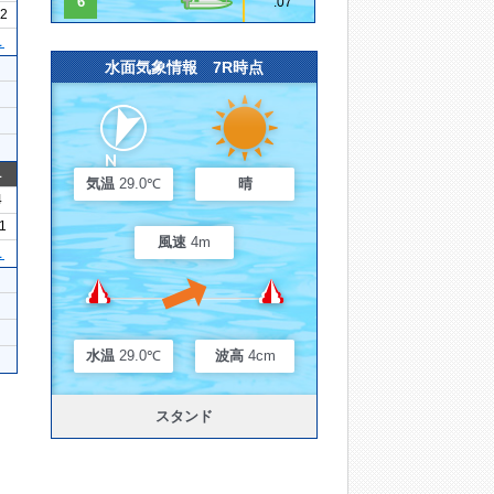
6
.07
12
１
水面気象情報 7R時点
1
気温
29.0℃
晴
4
11
風速
4m
１
水温
29.0℃
波高
4cm
スタンド