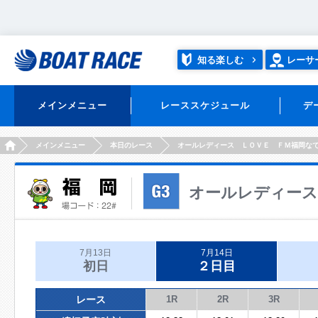
知る楽しむ
レーサ
メインメニュー
レーススケジュール
デ
HOME
メインメニュー
本日のレース
オールレディース ＬＯＶＥ ＦＭ福岡な
オールレディース
7月13日
7月14日
初日
２日目
レース
1R
2R
3R