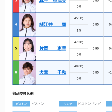
真子 奈津実
3
6.85
-0
0.0
45.5kg
樋江井 舞
4
6.85
0.
1.5
47.3kg
片岡 恵里
5
6.90
0.
0.0
49.0kg
犬童 千秋
6
6.85
-0
0.0
部品交換凡例
ピストン
ピストンリング
ピストン
リング