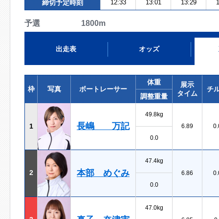
締切予定時刻
12:33
13:01
13:29
1
予選 1800m
出走表
オッズ
体重
展示
枠
写真
ボートレーサー
チ
タイム
調整重量
49.8kg
長嶋 万記
1
6.89
0.
0.0
47.4kg
本部 めぐみ
2
6.86
0.
0.0
47.0kg