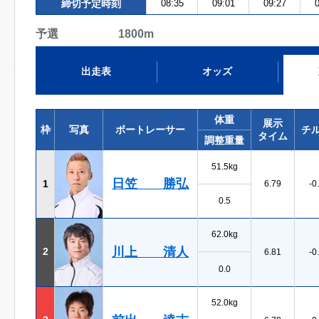
締切予定時刻
08:35
09:01
09:27
0
予選 1800m
出走表
オッズ
体重
展示
枠
写真
ボートレーサー
チ
タイム
調整重量
51.5kg
日笠 勝弘
1
6.79
-0
0.5
62.0kg
川上 清人
2
6.81
-0
0.0
52.0kg