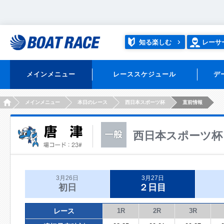
知る楽しむ
レーサ
メインメニュー
レーススケジュール
デ
HOME
メインメニュー
本日のレース
西日本スポーツ杯
直前情報
西日本スポーツ杯
3月26日
3月27日
初日
２日目
レース
1R
2R
3R