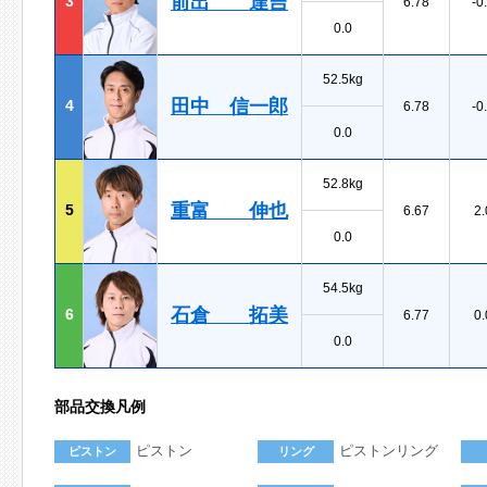
前出 達吉
3
6.78
-0
0.0
52.5kg
田中 信一郎
4
6.78
-0
0.0
52.8kg
重富 伸也
5
6.67
2.
0.0
54.5kg
石倉 拓美
6
6.77
0.
0.0
部品交換凡例
ピストン
ピストンリング
ピストン
リング