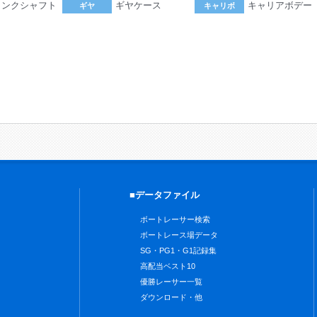
ランクシャフト
ギヤケース
キャリアボデー
ギヤ
キャリボ
。
■データファイル
ボートレーサー検索
ボートレース場データ
SG・PG1・G1記録集
高配当ベスト10
優勝レーサー一覧
ダウンロード・他