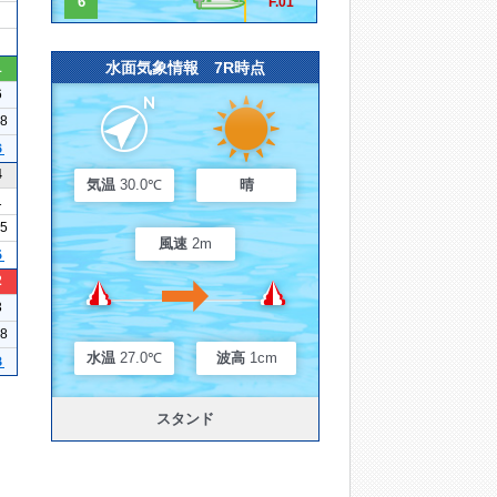
6
F.01
水面気象情報 7R時点
1
6
18
６
4
気温
30.0℃
晴
1
25
風速
2m
５
2
3
18
水温
27.0℃
波高
1cm
３
スタンド