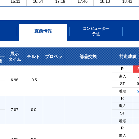
16:11
16:54
17:19
17:46
18:13
18:43
コンピューター
直前情報
予想
展示
チルト
プロペラ
部品交換
前走成績
タイム
量
R
進入
6.98
-0.5
ST
.
着順
R
進入
7.07
0.0
ST
着順
R
進入