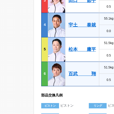
田口 節子
3
0.5
55.1kg
宇土 泰就
4
0.0
51.5kg
松本 庸平
5
0.5
51.5kg
百武 翔
6
0.5
部品交換凡例
ピストン
ピ
ピストン
リング