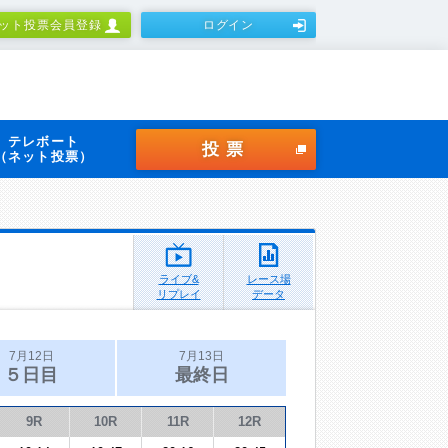
ット投票会員登録
ログイン
テレボート
投票
（ネット投票）
ライブ&
レース場
リプレイ
データ
7月12日
7月13日
５日目
最終日
9R
10R
11R
12R