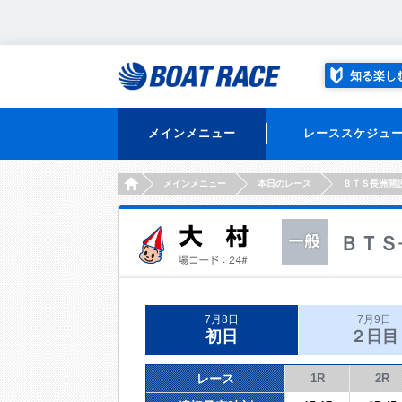
知る楽し
メインメニュー
レーススケジュ
HOME
メインメニュー
本日のレース
ＢＴＳ長洲開
ＢＴＳ
7月8日
7月9日
初日
２日目
レース
1R
2R