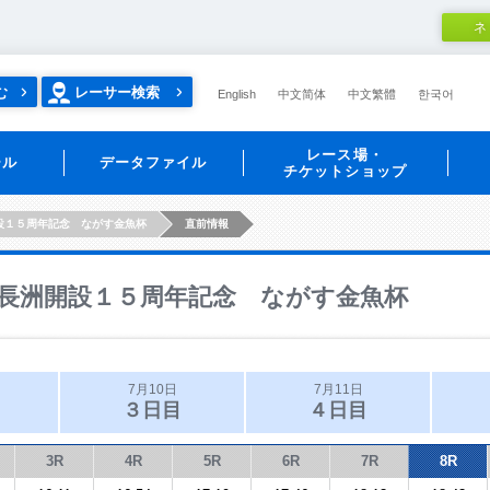
ネ
む
レーサー検索
English
中文简体
中文繁體
한국어
レース場・
ール
データファイル
チケットショップ
設１５周年記念 ながす金魚杯
直前情報
長洲開設１５周年記念 ながす金魚杯
7月10日
7月11日
３日目
４日目
3R
4R
5R
6R
7R
8R