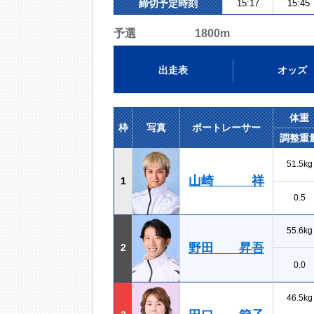
締切予定時刻
15:17
15:45
予選 1800m
出走表
オッズ
体重
枠
写真
ボートレーサー
調整重
51.5kg
山崎 祥
1
0.5
55.6kg
野田 昇吾
2
0.0
46.5kg