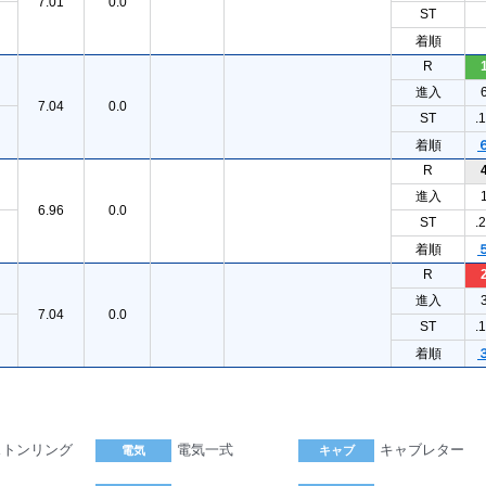
7.01
0.0
ST
着順
R
進入
7.04
0.0
ST
.
着順
R
進入
6.96
0.0
ST
.
着順
R
進入
7.04
0.0
ST
.
着順
ストンリング
電気一式
キャブレター
電気
キャブ