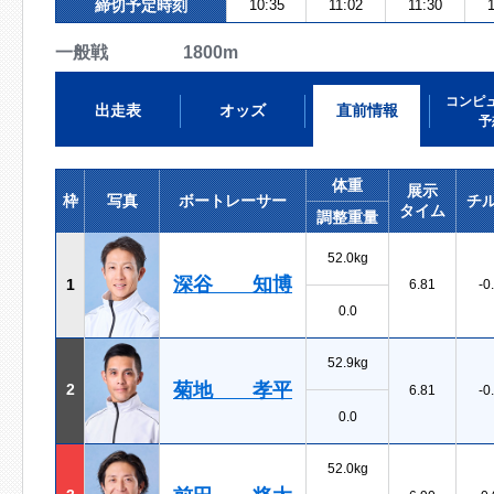
締切予定時刻
10:35
11:02
11:30
1
一般戦 1800m
コンピ
出走表
オッズ
直前情報
予
体重
展示
枠
写真
ボートレーサー
チ
タイム
調整重量
52.0kg
深谷 知博
1
6.81
-0
0.0
52.9kg
菊地 孝平
2
6.81
-0
0.0
52.0kg