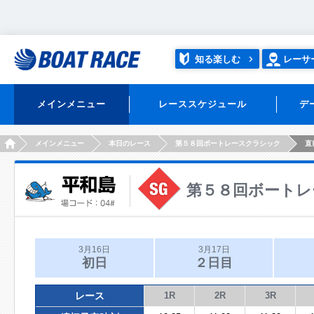
知る楽しむ
レーサ
メインメニュー
レーススケジュール
デ
HOME
メインメニュー
本日のレース
第５８回ボートレースクラシック
直
第５８回ボートレ
3月16日
3月17日
初日
２日目
レース
1R
2R
3R