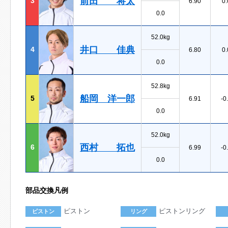
前田 将太
3
6.90
0.
0.0
52.0kg
井口 佳典
4
6.80
0.
0.0
52.8kg
船岡 洋一郎
5
6.91
-0
0.0
52.0kg
西村 拓也
6
6.99
-0
0.0
部品交換凡例
ピストン
ピストンリング
ピストン
リング