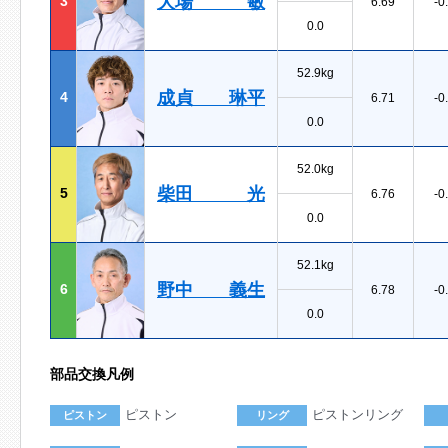
大場 敏
3
6.69
-0
0.0
52.9kg
成貞 琳平
4
6.71
-0
0.0
52.0kg
柴田 光
5
6.76
-0
0.0
52.1kg
野中 義生
6
6.78
-0
0.0
部品交換凡例
ピストン
ピストンリング
ピストン
リング