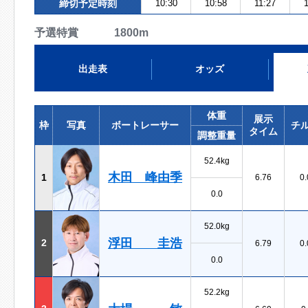
締切予定時刻
10:30
10:58
11:27
予選特賞 1800m
出走表
オッズ
体重
展示
枠
写真
ボートレーサー
チ
タイム
調整重量
52.4kg
木田 峰由季
1
6.76
0.
0.0
52.0kg
浮田 圭浩
2
6.79
0.
0.0
52.2kg