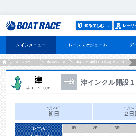
知る楽しむ
レーサ
メインメニュー
レーススケジュール
デ
HOME
メインメニュー
本日のレース
津インクル開設１３周年記念レース
津インクル開設１
9月23日
9月24
初日
２日
レース
1R
2R
3R