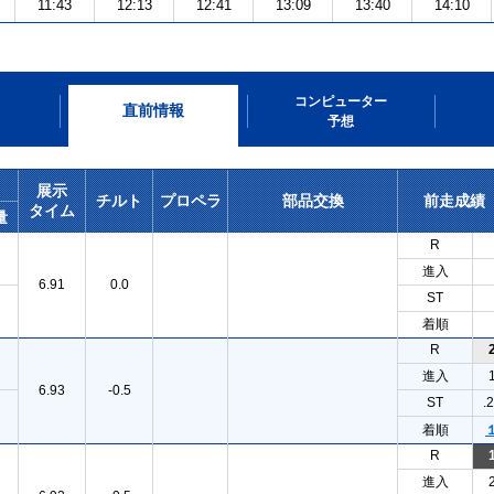
11:43
12:13
12:41
13:09
13:40
14:10
コンピューター
直前情報
予想
展示
チルト
プロペラ
部品交換
前走成績
タイム
量
R
進入
6.91
0.0
ST
着順
R
進入
6.93
-0.5
ST
.
着順
R
進入