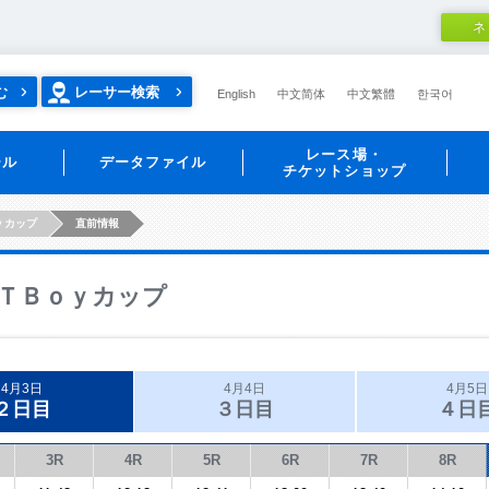
ネ
む
レーサー検索
English
中文简体
中文繁體
한국어
レース場・
ール
データファイル
チケットショップ
ｙカップ
直前情報
ＴＢｏｙカップ
4月3日
4月4日
4月5日
２日目
３日目
４日
3R
4R
5R
6R
7R
8R