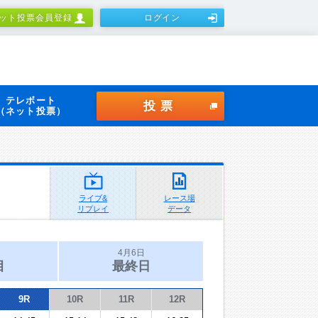
ット投票会員登録
ログイン
テレボート
投票
（ネット投票）
ライブ&
レース場
リプレイ
データ
4月6日
目
最終日
9R
10R
11R
12R