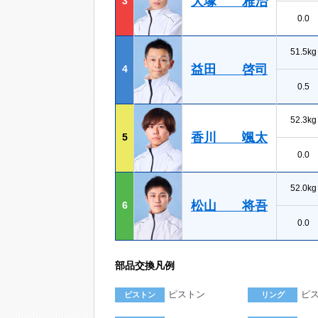
大塚 雅治
3
0.0
51.5kg
益田 啓司
4
0.5
52.3kg
香川 颯太
5
0.0
52.0kg
松山 将吾
6
0.0
部品交換凡例
ピストン
ピ
ピストン
リング