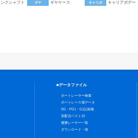
ランクシャフト
ギヤケース
キャリアボデー
ギヤ
キャリボ
。
■データファイル
ボートレーサー検索
ボートレース場データ
SG・PG1・G1記録集
高配当ベスト10
優勝レーサー一覧
ダウンロード・他