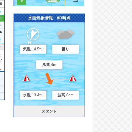
6
.13
18
５
水面気象情報 8R時点
4
6
16
５
3
気温
14.5℃
曇り
1
07
風速
4m
１
水温
13.4℃
波高
0cm
スタンド