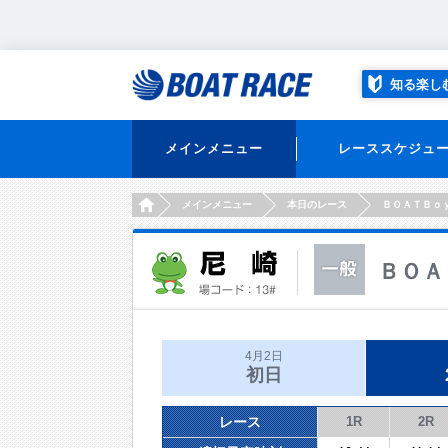
知る楽し
メインメニュー
レーススケジュ
HOME
メインメニュー
本日のレース
ＢＯＡＴＢｏ
ＢＯＡ
4月2日
初日
レース
1R
2R