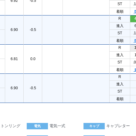
6.92
-0.5
ST
.
着順
R
進入
6.90
-0.5
ST
.
着順
R
進入
6.81
0.0
ST
.
着順
R
進入
6.90
-0.5
ST
着順
ストンリング
電気一式
キャブレター
電気
キャブ