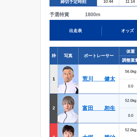
締切予定時刻
10:44
11:14
予選特賞 1800m
出走表
オッズ
体重
枠
写真
ボートレーサー
調整重
56.0kg
荒川 健太
1
0.0
52.0kg
富田 恕生
2
0.0
52.0kg