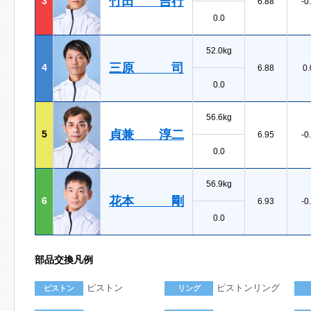
竹田 吉行
3
6.88
-0
0.0
52.0kg
三原 司
4
6.88
0.
0.0
56.6kg
貞兼 淳二
5
6.95
-0
0.0
56.9kg
花本 剛
6
6.93
-0
0.0
部品交換凡例
ピストン
ピストンリング
ピストン
リング