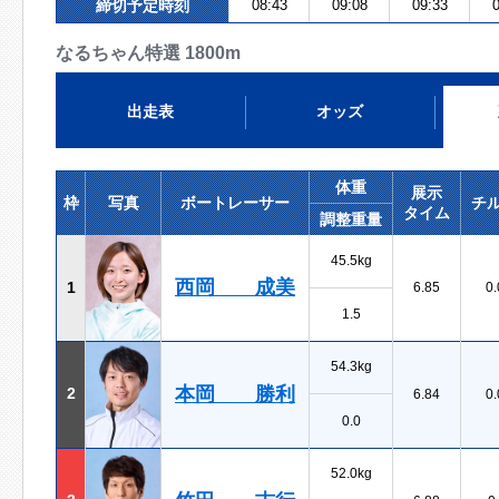
締切予定時刻
08:43
09:08
09:33
0
なるちゃん特選 1800m
出走表
オッズ
体重
展示
枠
写真
ボートレーサー
チ
タイム
調整重量
45.5kg
西岡 成美
1
6.85
0.
1.5
54.3kg
本岡 勝利
2
6.84
0.
0.0
52.0kg