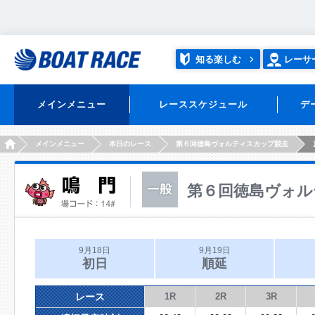
知る楽しむ
レーサ
メインメニュー
レーススケジュール
デ
HOME
メインメニュー
本日のレース
第６回徳島ヴォルティスカップ競走
第６回徳島ヴォル
9月18日
9月19日
初日
順延
レース
1R
2R
3R