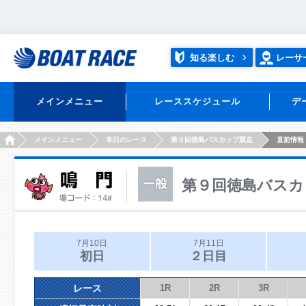
知る楽しむ
レーサ
メインメニュー
レーススケジュール
デ
HOME
メインメニュー
本日のレース
第９回徳島バスカップ競走
直前情報
第９回徳島バスカ
7月10日
7月11日
初日
２日目
レース
1R
2R
3R