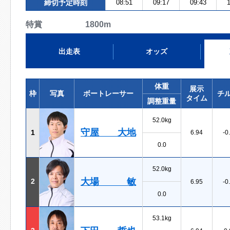
締切予定時刻
08:51
09:17
09:43
1
特賞 1800m
出走表
オッズ
体重
展示
枠
写真
ボートレーサー
チ
タイム
調整重量
52.0kg
守屋 大地
1
6.94
-0
0.0
52.0kg
大場 敏
2
6.95
-0
0.0
53.1kg