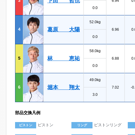
下田 哲也
3
6.94
0.
0.0
52.0kg
葛原 大陽
4
6.96
0.
0.0
58.0kg
林 恵祐
5
6.88
0.
0.0
49.0kg
堀本 翔太
6
7.02
-0
3.0
部品交換凡例
ピストン
ピストンリング
ピストン
リング