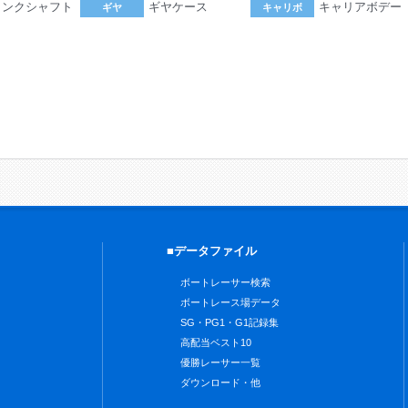
ランクシャフト
ギヤケース
キャリアボデー
ギヤ
キャリボ
。
■データファイル
ボートレーサー検索
ボートレース場データ
SG・PG1・G1記録集
高配当ベスト10
優勝レーサー一覧
ダウンロード・他