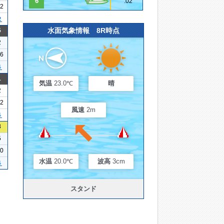
6
.02
12
２
水面気象情報 8R時点
5
2
26
４
1
気温
23.0℃
晴
2
22
風速
2m
４
3
5
10
水温
20.0℃
波高
3cm
４
スタンド