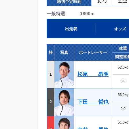
締切予定時刻
10:43
11:12
一般特選 1800m
出走表
オッズ
体重
枠
写真
ボートレーサー
調整重
52.0kg
松尾 昂明
1
0.0
53.9kg
下田 哲也
2
0.0
51.0kg