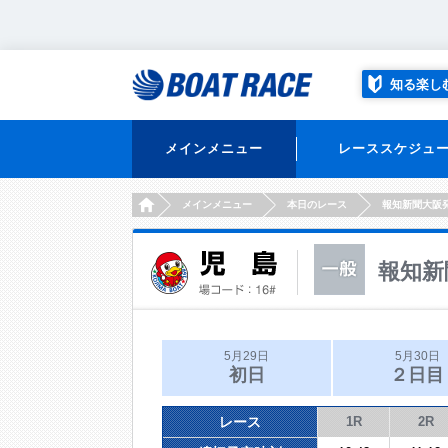
知る楽し
メインメニュー
レーススケジュ
HOME
メインメニュー
本日のレース
報知新聞大阪
報知新
5月29日
5月30日
初日
２日目
レース
1R
2R