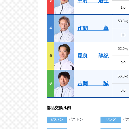
中村 魁生
3
1.0
53.8kg
作間 章
4
0.0
52.0kg
屋良 龍紀
5
0.0
56.3kg
吉岡 誠
6
0.0
部品交換凡例
ピストン
ピ
ピストン
リング