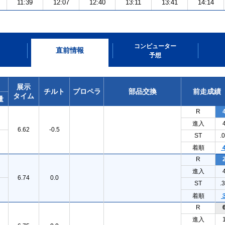
11:39
12:07
12:40
13:11
13:41
14:14
コンピューター
直前情報
予想
展示
チルト
プロペラ
部品交換
前走成績
タイム
量
R
進入
6.62
-0.5
ST
.
着順
R
進入
6.74
0.0
ST
.
着順
R
進入