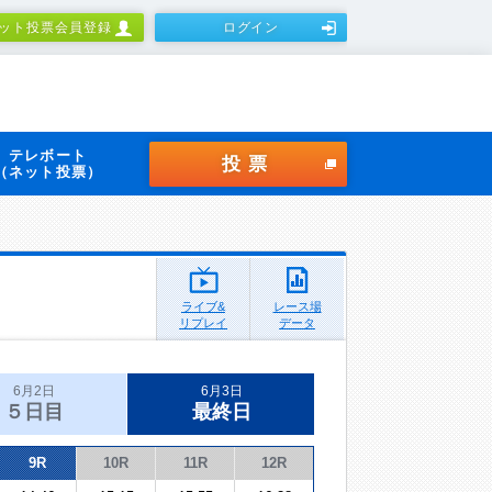
ット投票会員登録
ログイン
テレボート
投票
（ネット投票）
ライブ&
レース場
リプレイ
データ
6月2日
6月3日
５日目
最終日
9R
10R
11R
12R