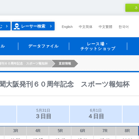
ネ
む
レーサー検索
English
中文简体
中文繁體
한국어
レース場・
ール
データファイル
チケットショップ
発刊６０周年記念 スポーツ報知杯
直前情報
聞大阪発刊６０周年記念 スポーツ報知杯
5月31日
6月1日
３日目
４日目
3R
4R
5R
6R
7R
8R