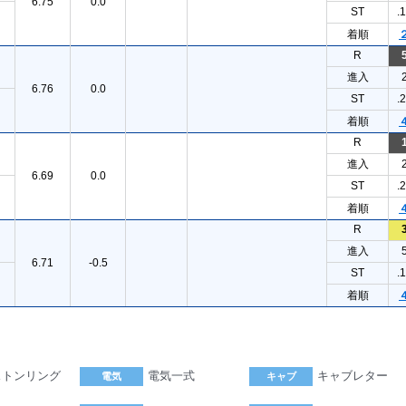
6.75
0.0
ST
.
着順
R
進入
6.76
0.0
ST
.
着順
R
進入
6.69
0.0
ST
.
着順
R
進入
6.71
-0.5
ST
.
着順
ストンリング
電気一式
キャブレター
電気
キャブ