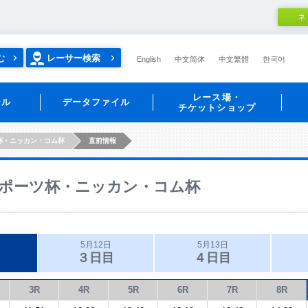
ネ
む
レーサー検索
English
中文简体
中文繁體
한국어
レース場・
ール
データファイル
チケットショップ
杯・ニッカン・コム杯
直前情報
ポーツ杯・ニッカン・コム杯
5月12日
5月13日
３日目
４日目
3R
4R
5R
6R
7R
8R