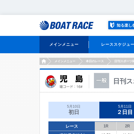
知る楽し
メインメニュー
レーススケジュ
HOME
メインメニュー
本日のレース
日刊スポーツ
日刊ス
5月10日
5月11日
初日
２日目
レース
1R
2R