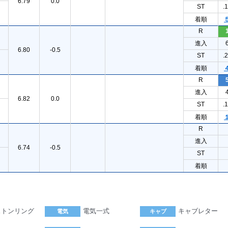
6.79
0.0
ST
.
着順
R
進入
6.80
-0.5
ST
.
着順
R
進入
6.82
0.0
ST
.
着順
R
進入
6.74
-0.5
ST
着順
ストンリング
電気一式
キャブレター
電気
キャブ