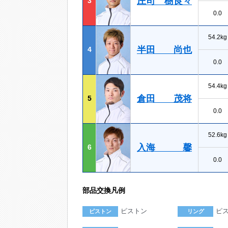
庄司 樹良々
3
0.0
54.2kg
半田 尚也
4
0.0
54.4kg
倉田 茂将
5
0.0
52.6kg
入海 馨
6
0.0
部品交換凡例
ピストン
ピ
ピストン
リング