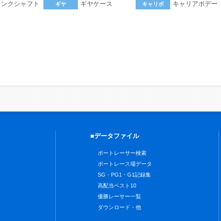
ランクシャフト
ギヤケース
キャリアボデー
ギヤ
キャリボ
。
■データファイル
ボートレーサー検索
ボートレース場データ
SG・PG1・G1記録集
高配当ベスト10
優勝レーサー一覧
ダウンロード・他