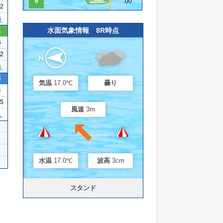
6
.00
12
５
水面気象情報 8R時点
1
6
22
４
5
気温
17.0℃
曇り
4
15
風速
3m
１
水温
17.0℃
波高
3cm
スタンド