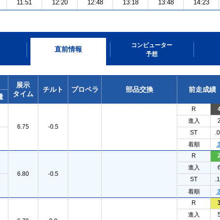
11:51
12:20
12:48
13:18
13:48
14:23
コンピューター
直前情報
予想
展示
チルト
プロペラ
部品交換
前走成績
タイム
量
R
進入
6.75
-0.5
ST
.
着順
R
進入
6.80
-0.5
ST
.
着順
R
進入