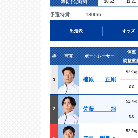
締切予定時刻
10:52
11:21
予選特賞 1800m
出走表
オッズ
体重
枠
写真
ボートレーサー
調整重
53.9kg
楠原 正剛
1
0.0
52.7kg
佐藤 旭
2
0.0
52.2kg