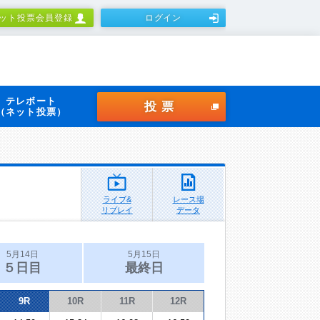
ット投票会員登録
ログイン
テレボート
投票
（ネット投票）
ライブ&
レース場
リプレイ
データ
5月14日
5月15日
５日目
最終日
9R
10R
11R
12R