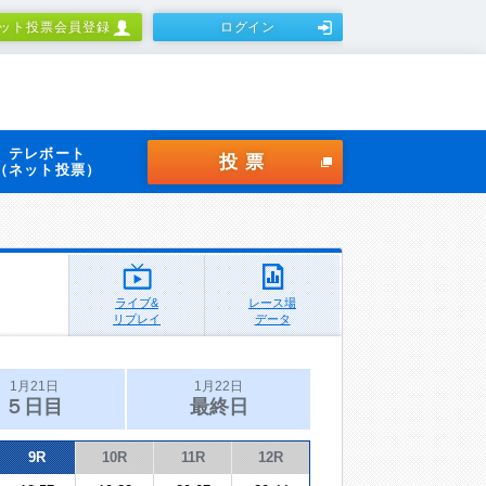
ット投票会員登録
ログイン
テレボート
投票
（ネット投票）
ライブ&
レース場
リプレイ
データ
1月21日
1月22日
５日目
最終日
9R
10R
11R
12R