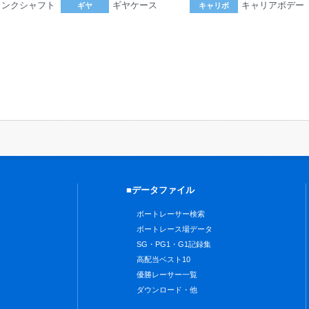
ランクシャフト
ギヤケース
キャリアボデー
ギヤ
キャリボ
。
■データファイル
ボートレーサー検索
ボートレース場データ
SG・PG1・G1記録集
高配当ベスト10
優勝レーサー一覧
ダウンロード・他