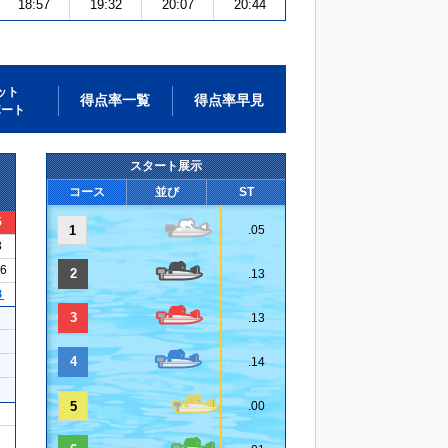
18:57
19:32
20:07
20:44
ット
得点率一覧
得点率早見
ポート
スタート展示
コース
並び
ST
5
1
.05
3
16
2
.13
３
3
.13
4
.14
5
.00