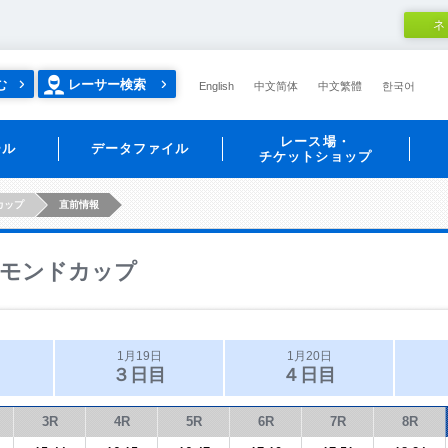
ネ
む
レーサー検索
English
中文简体
中文繁體
한국어
レース場・
ール
データファイル
チケットショップ
カップ
直前情報
モンドカップ
1月19日
1月20日
３日目
４日目
3R
4R
5R
6R
7R
8R