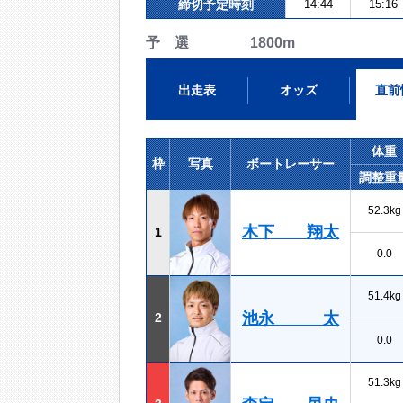
締切予定時刻
14:44
15:16
予 選 1800m
出走表
オッズ
直前
体重
枠
写真
ボートレーサー
調整重
52.3kg
木下 翔太
1
0.0
51.4kg
池永 太
2
0.0
51.3kg