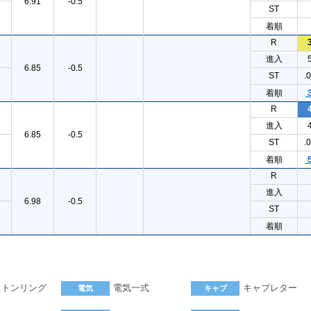
6.91
-0.5
ST
着順
R
進入
6.85
-0.5
ST
.
着順
R
進入
6.85
-0.5
ST
.
着順
R
進入
6.98
-0.5
ST
着順
ストンリング
電気一式
キャブレター
電気
キャブ