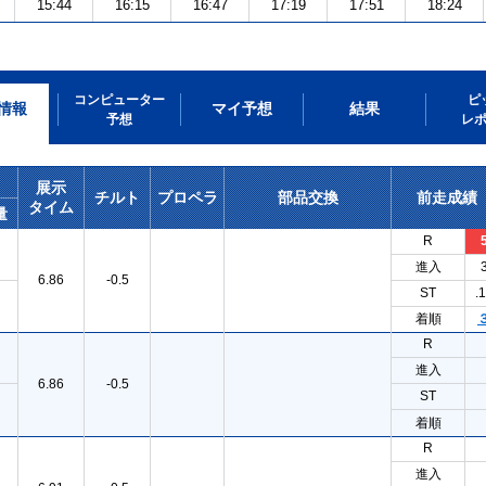
15:44
16:15
16:47
17:19
17:51
18:24
コンピューター
ピ
情報
マイ予想
結果
予想
レ
展示
チルト
プロペラ
部品交換
前走成績
タイム
量
R
進入
6.86
-0.5
ST
.
着順
R
進入
6.86
-0.5
ST
着順
R
進入