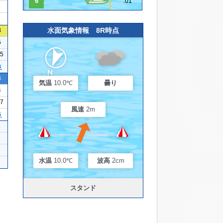
6
.01
水面気象情報 8R時点
3
5
05
３
4
気温
10.0℃
曇り
4
07
風速
2m
５
水温
10.0℃
波高
2cm
スタンド