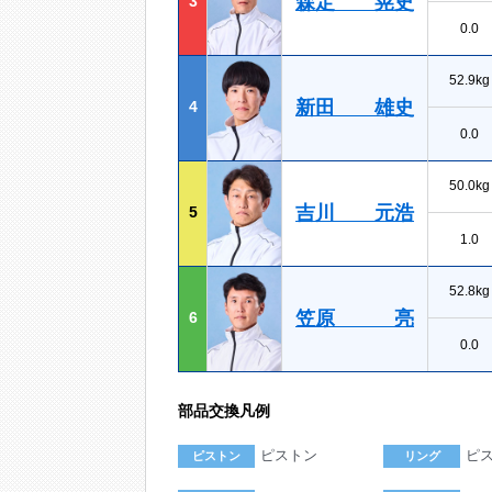
森定 晃史
3
0.0
52.9kg
新田 雄史
4
0.0
50.0kg
吉川 元浩
5
1.0
52.8kg
笠原 亮
6
0.0
部品交換凡例
ピストン
ピ
ピストン
リング