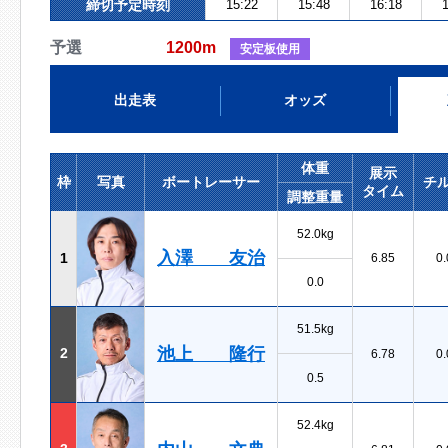
締切予定時刻
15:22
15:48
16:18
1
予選
1200m
安定板使用
出走表
オッズ
体重
展示
枠
写真
ボートレーサー
チ
タイム
調整重量
52.0kg
入澤 友治
1
6.85
0.
0.0
51.5kg
池上 隆行
2
6.78
0.
0.5
52.4kg