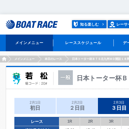
知る楽しむ
レーサ
メインメニュー
レーススケジュール
デ
HOME
メインメニュー
本日のレース
日本トーター杯ＢＴＳ北九州ＭＤ開設１８
日本トーター杯Ｂ
2月1日
2月2日
2月3日
初日
２日目
３日目
レース
1R
2R
3R