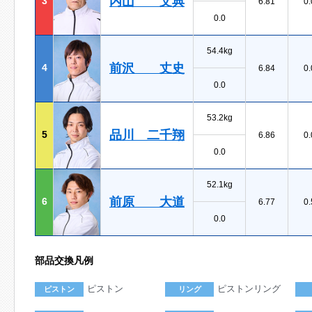
内山 文典
3
6.81
0.
0.0
54.4kg
前沢 丈史
4
6.84
0.
0.0
53.2kg
品川 二千翔
5
6.86
0.
0.0
52.1kg
前原 大道
6
6.77
0.
0.0
部品交換凡例
ピストン
ピストンリング
ピストン
リング