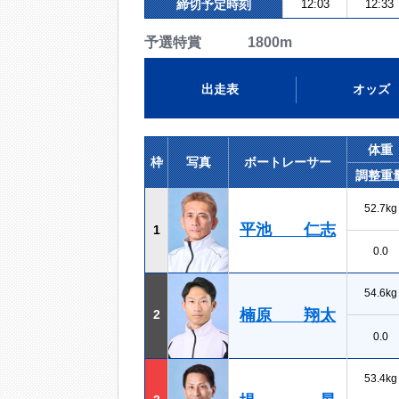
締切予定時刻
12:03
12:33
予選特賞 1800m
出走表
オッズ
体重
枠
写真
ボートレーサー
調整重
52.7kg
平池 仁志
1
0.0
54.6kg
楠原 翔太
2
0.0
53.4kg