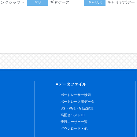
ランクシャフト
ギヤケース
キャリアボデー
ギヤ
キャリボ
。
■データファイル
ボートレーサー検索
ボートレース場データ
SG・PG1・G1記録集
高配当ベスト10
優勝レーサー一覧
ダウンロード・他