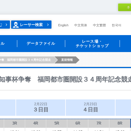
ネ
む
レーサー検索
English
中文简体
中文繁體
한국어
レース場・
ール
データファイル
チケットショップ
争奪 福岡都市圏開設３４周年記念競走
直前情報
知事杯争奪 福岡都市圏開設３４周年記念競
2月22日
2月23日
３日目
４日目
3R
4R
5R
6R
7R
8R