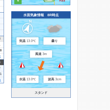
6
F.03
水面気象情報 8R時点
3
気温
13.0℃
曇り
1
08
風速
3m
２
4
2
21
水温
13.0℃
波高
3cm
３
スタンド