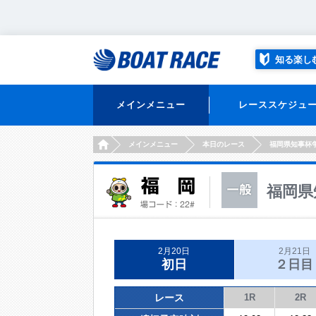
知る楽し
メインメニュー
レーススケジュ
HOME
メインメニュー
本日のレース
福岡県知事杯
福岡県
2月20日
2月21日
初日
２日目
レース
1R
2R