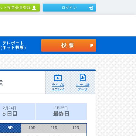
ット投票会員登録
ログイン
テレボート
投票
（ネット投票）
走
ライブ&
レース場
リプレイ
データ
2月24日
2月25日
５日目
最終日
9R
10R
11R
12R