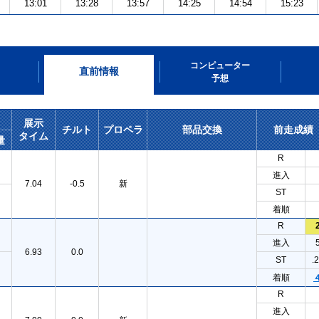
13:01
13:28
13:57
14:25
14:54
15:23
コンピューター
直前情報
予想
展示
チルト
プロペラ
部品交換
前走成績
タイム
量
R
進入
7.04
-0.5
新
ST
着順
R
進入
6.93
0.0
ST
.
着順
R
進入