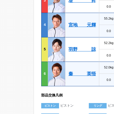
堤 昇
3
0.0
55.2kg
宮地 元輝
4
0.0
52.2kg
羽野 諒
5
0.0
52.0kg
秦 英悟
6
0.0
部品交換凡例
ピストン
ピ
ピストン
リング