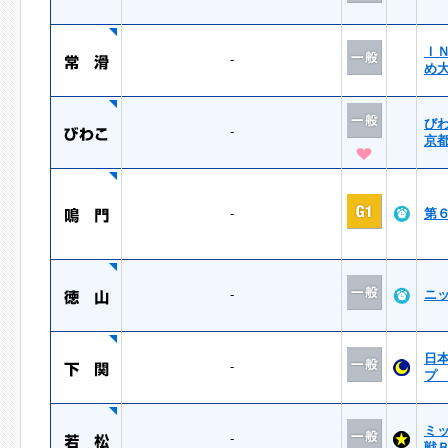
Ｉ
-
め
び
-
京
-
第
-
ニ
日
-
プ
ミ
-
戦