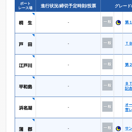
ボート
進行状況/締切予定時刻/投票
グレード
レース場
-
第
-
Ｔ
-
第
Ｂ
-
記
オ
-
営
-
サ