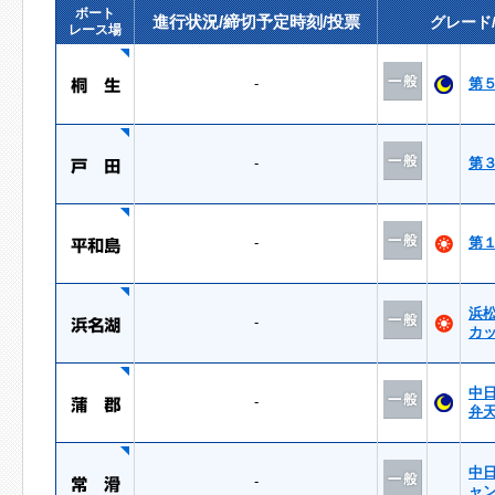
ボート
進行状況/締切予定時刻/投票
グレード
レース場
-
第
-
第
-
第
浜
-
カ
中
-
弁
中
-
ャ