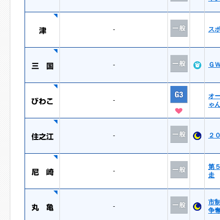
-
ス
-
Ｇ
オ
-
ゃ
-
２
第
-
走
市
-
争