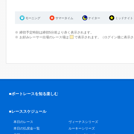
モーニング
サマータイム
ナイター
ミッドナイト
締切予定時刻は締切5分前より赤く表示されます。
お好みレーサー出場のレース場は
で表示されます。（ログイン後に表示さ
■ボートレースを知る楽しむ
■レーススケジュール
本日のレース
ヴィーナスシリーズ
本日の払戻金一覧
ルーキーシリーズ