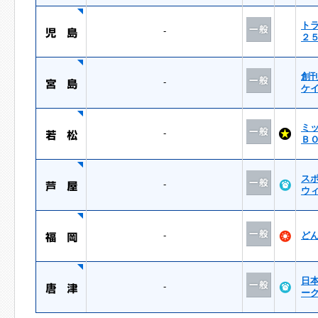
ト
-
２
創
-
ケ
ミ
-
Ｂ
ス
-
ウ
-
ど
日
-
ー