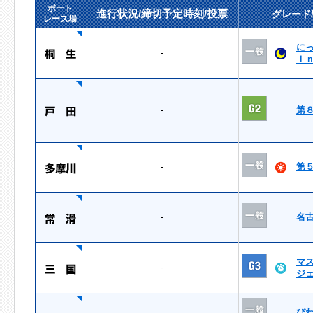
ボート
進行状況/締切予定時刻/投票
グレード
レース場
に
-
ｉ
-
第
-
第
-
名
マ
-
ジ
び