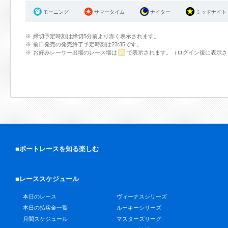
モーニング
サマータイム
ナイター
ミッドナイト
締切予定時刻は締切5分前より赤く表示されます。
前日発売の発売終了予定時刻は23:35です。
お好みレーサー出場のレース場は
で表示されます。（ログイン後に表示さ
■ボートレースを知る楽しむ
■レーススケジュール
本日のレース
ヴィーナスシリーズ
本日の払戻金一覧
ルーキーシリーズ
月間スケジュール
マスターズリーグ