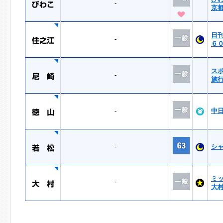
-
京
日
-
６
ス
-
施
-
中
-
シ
ミ
-
大